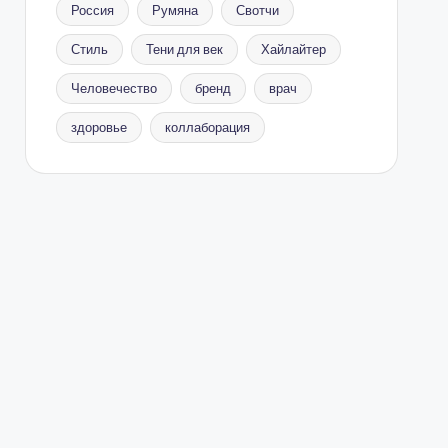
Россия
Румяна
Свотчи
Стиль
Тени для век
Хайлайтер
Человечество
бренд
врач
здоровье
коллаборация