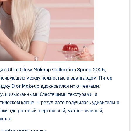
ию Ultra Glow Makeup Collection Spring 2026,
нсирующую между нежностью и авангардом. Питер
иджу Dior Makeup вдохновился их оттенками,
, и изысканными блестящими текстурами, и
тическом ключе. В результате получилась удивительно
тики, где розовый, персиковый, мятно-зеленый,
аются.