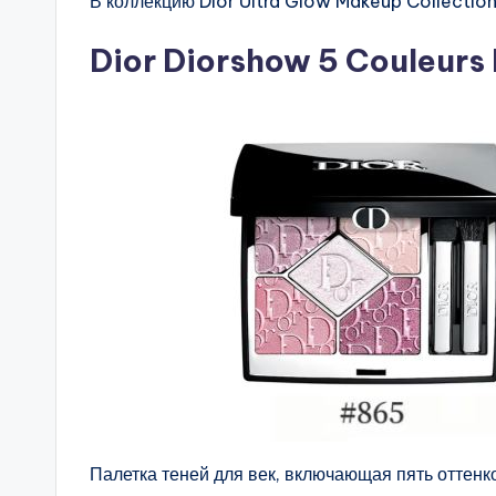
В коллекцию Dior Ultra Glow Makeup Collectio
Dior Diorshow 5 Couleurs
Палетка теней для век, включающая пять оттен