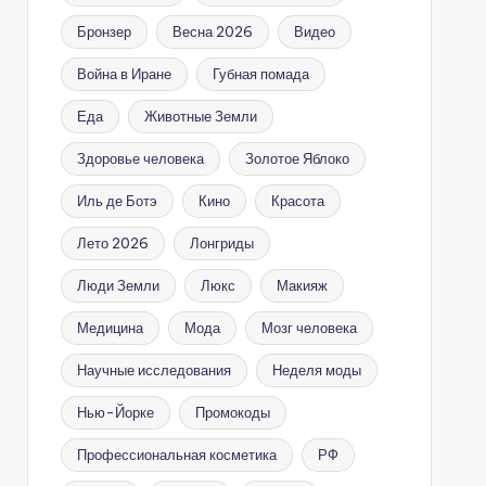
Бронзер
Весна 2026
Видео
Война в Иране
Губная помада
Еда
Животные Земли
Здоровье человека
Золотое Яблоко
Иль де Ботэ
Кино
Красота
Лето 2026
Лонгриды
Люди Земли
Люкс
Макияж
Медицина
Мода
Мозг человека
Научные исследования
Неделя моды
Нью-Йорке
Промокоды
Профессиональная косметика
РФ