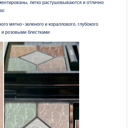
гментированы, легко растушовываются и отлично
ах:
ого мятно-зеленого и кораллового, глубокого
и и розовыми блестками