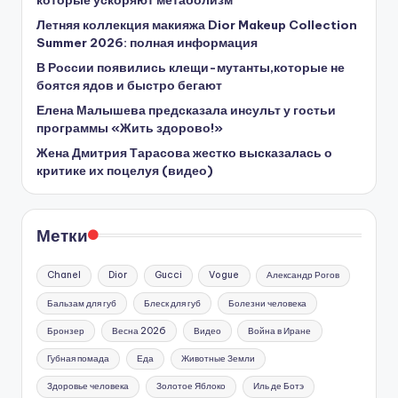
которые ускоряют метаболизм
Летняя коллекция макияжа Dior Makeup Collection
Summer 2026: полная информация
В России появились клещи-мутанты,которые не
боятся ядов и быстро бегают
Елена Малышева предсказала инсульт у гостьи
программы «Жить здорово!»
Жена Дмитрия Тарасова жестко высказалась о
критике их поцелуя (видео)
Метки
Chanel
Dior
Gucci
Vogue
Александр Рогов
Бальзам для губ
Блеск для губ
Болезни человека
Бронзер
Весна 2026
Видео
Война в Иране
Губная помада
Еда
Животные Земли
Здоровье человека
Золотое Яблоко
Иль де Ботэ