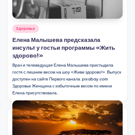
Опубликовано
Здоровье
в
Елена Малышева предсказала
инсульт у гостьи программы «Жить
здорово!»
Врач и телеведущая Елена Малышева пристыдила
гостя с лишним весом на шоу «Живи здорово!». Выпуск
доступен на сайте Первого канала. pixabay.com
Здоровье Женщина с избыточным весом по имени
Елена присутствовала…