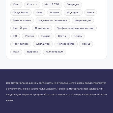
Кино
Красота
Лето 2026
Лонгриды
Люди Земли
Люкс
Макияж
Медицина
Мода
Мозг человека
Научные исследования
Неделя моды
Нью-Йорке
Промокоды
Профессиональная косметика
РФ
Россия
Румяна
Свотчи
Стиль
Тени для век
Хайлайтер
Человечество
бренд
врач
здоровье
коллаборация
Все материалы на данном сайте взяты из открытых источников и предоставляются
исключительно в ознакомительных целях. Права на материалы принадлежат их
владельцам. Администрация сайта ответственности за содержание материала не
несет.