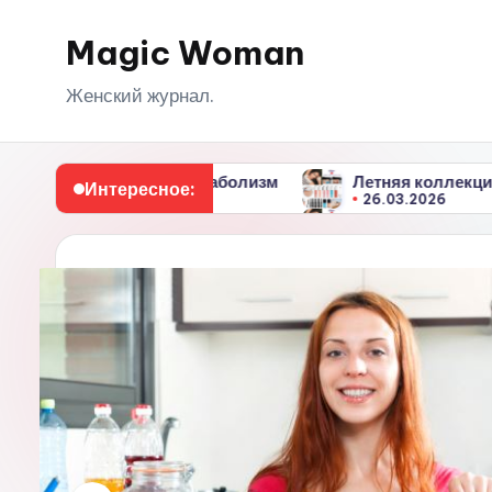
Magic Woman
Перейти
к
Женский журнал.
содержимому
ряют метаболизм
Летняя коллекция макияжа Dior 
Интересное:
26.03.2026
ряют метаболизм
Летняя коллекция макияжа Dior 
26.03.2026