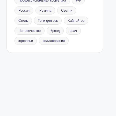
Профессиональная косметика
РФ
Россия
Румяна
Свотчи
Стиль
Тени для век
Хайлайтер
Человечество
бренд
врач
здоровье
коллаборация