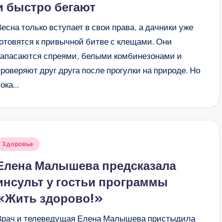
и быстро бегают
Весна только вступает в свои права, а дачники уже
готовятся к привычной битве с клещами. Они
запасаются спреями, белыми комбинезонами и
проверяют друг друга после прогулки на природе. Но
пока…
Опубликовано
Здоровье
в
Елена Малышева предсказала
инсульт у гостьи программы
«Жить здорово!»
Врач и телеведущая Елена Малышева пристыдила