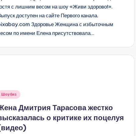
гостя с лишним весом на шоу «Живи здорово!».
Выпуск доступен на сайте Первого канала.
pixabay.com Здоровье Женщина с избыточным
весом по имени Елена присутствовала…
Опубликовано
Шоубиз
в
Жена Дмитрия Тарасова жестко
высказалась о критике их поцелуя
(видео)