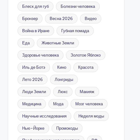
Блеск для губ
Болезни человека
Бронзер
Весна 2026
Видео
Война в Иране
Губная помада
Еда
Животные Земли
Здоровье человека
Золотое Яблоко
Иль де Ботэ
Кино
Красота
Лето 2026
Лонгриды
Люди Земли
Люкс
Макияж
Медицина
Мода
Мозг человека
Научные исследования
Неделя моды
Нью-Йорке
Промокоды