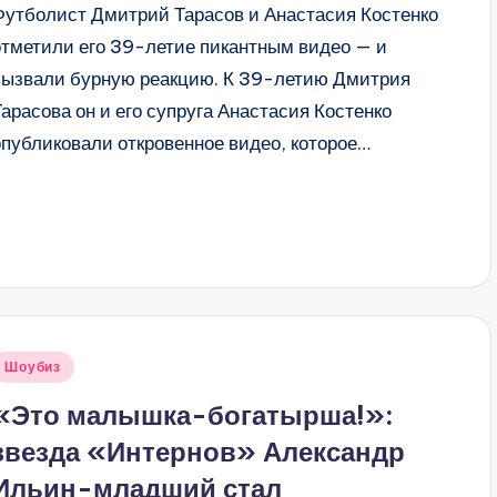
Футболист Дмитрий Тарасов и Анастасия Костенко
отметили его 39-летие пикантным видео — и
вызвали бурную реакцию. К 39-летию Дмитрия
Тарасова он и его супруга Анастасия Костенко
опубликовали откровенное видео, которое…
Опубликовано
Шоубиз
в
«Это малышка-богатырша!»:
звезда «Интернов» Александр
Ильин-младший стал