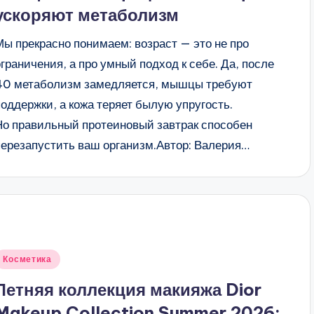
ускоряют метаболизм
Мы прекрасно понимаем: возраст — это не про
ограничения, а про умный подход к себе. Да, после
40 метаболизм замедляется, мышцы требуют
поддержки, а кожа теряет былую упругость.
Но правильный протеиновый завтрак способен
перезапустить ваш организм.Автор: Валерия…
Опубликовано
Косметика
в
Летняя коллекция макияжа Dior
Makeup Collection Summer 2026: