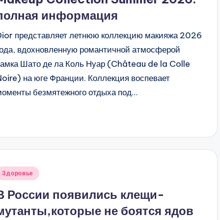
полная информация
Dior представляет летнюю коллекцию макияжа 2026
года, вдохновленную романтичной атмосферой
замка Шато де ла Коль Нуар (Château de la Colle
Noire) на юге Франции. Коллекция воспевает
моменты безмятежного отдыха под…
Опубликовано
Здоровье
в
В России появились клещи-
мутанты,которые не боятся ядов