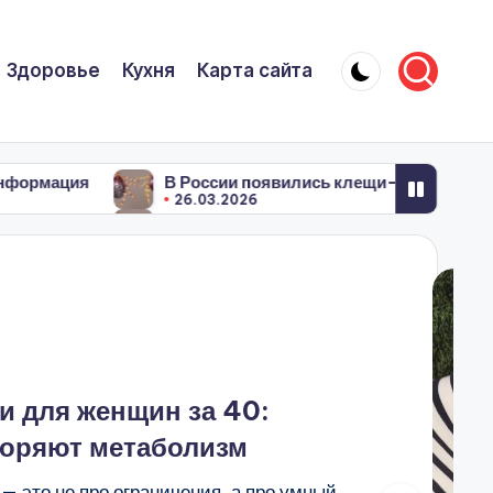
Здоровье
Кухня
Карта сайта
В России появились клещи-мутанты,которые не боятся я
26.03.2026
В России появились клещи-мутанты,которые не боятся я
26.03.2026
и для женщин за 40:
коряют метаболизм
— это не про ограничения, а про умный