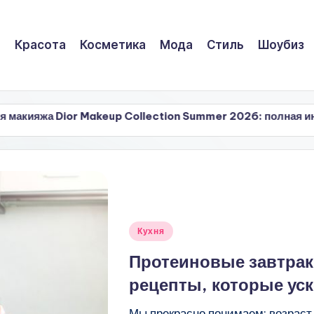
Красота
Косметика
Мода
Стиль
Шоубиз
Makeup Collection Summer 2026: полная информация
Makeup Collection Summer 2026: полная информация
Опубликовано
Кухня
в
Протеиновые завтрак
рецепты, которые ус
Мы прекрасно понимаем: возраст 