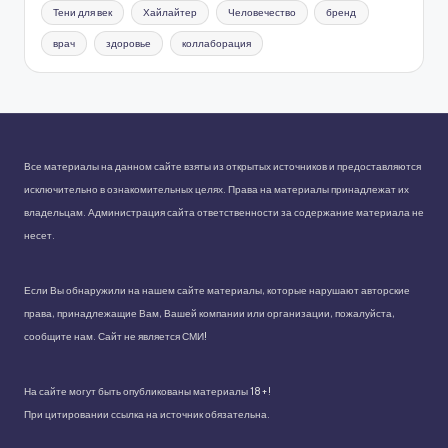
Тени для век
Хайлайтер
Человечество
бренд
врач
здоровье
коллаборация
Все материалы на данном сайте взяты из открытых источников и предоставляются
исключительно в ознакомительных целях. Права на материалы принадлежат их
владельцам. Администрация сайта ответственности за содержание материала не
несет.
Если Вы обнаружили на нашем сайте материалы, которые нарушают авторские
права, принадлежащие Вам, Вашей компании или организации, пожалуйста,
сообщите нам. Сайт не является СМИ!
На сайте могут быть опубликованы материалы 18+!
При цитировании ссылка на источник обязательна.