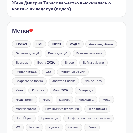
Жена Дмитрия Тарасова жестко высказалась о
критике их поцелуя (видео)
Метки
Chanel
Dior
Gucci
Vogue
Александр Рогов
Бальзам для губ
Блеск для губ
Болезни человека
Бронзер
Весна 2026
Видео
Война в Иране
Губная помада
Еда
Животные Земли
Здоровье человека
Золотое Яблоко
Иль де Ботэ
Кино
Красота
Лето 2026
Лонгриды
Люди Земли
Люкс
Макияж
Медицина
Мода
Мозг человека
Научные исследования
Неделя моды
Нью-Йорке
Промокоды
Профессиональная косметика
РФ
Россия
Румяна
Свотчи
Стиль