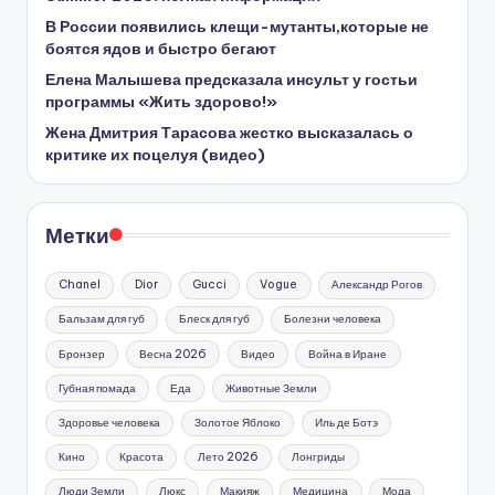
В России появились клещи-мутанты,которые не
боятся ядов и быстро бегают
Елена Малышева предсказала инсульт у гостьи
программы «Жить здорово!»
Жена Дмитрия Тарасова жестко высказалась о
критике их поцелуя (видео)
Метки
Chanel
Dior
Gucci
Vogue
Александр Рогов
Бальзам для губ
Блеск для губ
Болезни человека
Бронзер
Весна 2026
Видео
Война в Иране
Губная помада
Еда
Животные Земли
Здоровье человека
Золотое Яблоко
Иль де Ботэ
Кино
Красота
Лето 2026
Лонгриды
Люди Земли
Люкс
Макияж
Медицина
Мода