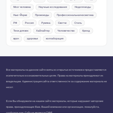
Мозг человека
Научные исследования
Неделя моды
Нью-Йорке
Промокоды
Профессиональная косметика
РФ
Россия
Румяна
Свотчи
Стиль
Тени для век
Хайлайтер
Человечество
бренд
врач
здоровье
коллаборация
Все материалы на данном сайте взяты из открытых источников и предоставляются
исключительно в ознакомительных целях. Права на материалы принадлежат их
владельцам. Администрация сайта ответственности за содержание материала не
несет.
Если Вы обнаружили на нашем сайте материалы, которые нарушают авторские
права, принадлежащие Вам, Вашей компании или организации, пожалуйста,
сообщите нам. Сайт не является СМИ!