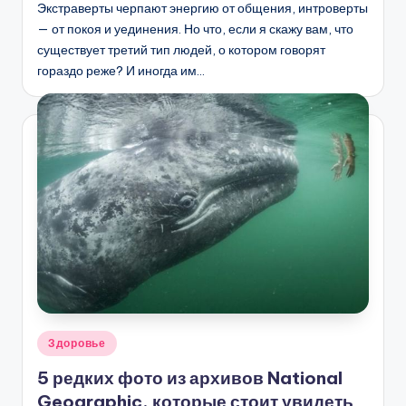
Экстраверты черпают энергию от общения, интроверты
— от покоя и уединения. Но что, если я скажу вам, что
существует третий тип людей, о котором говорят
гораздо реже? И иногда им…
Опубликовано
Здоровье
в
5 редких фото из архивов National
Geographic, которые стоит увидеть