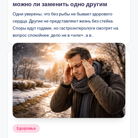
можно ли заменить одно другим
Одни уверены, что без рыбы не бывает здорового
сердца. Другие не представляют жизнь без стейка.
Споры идут годами, но гастроэнтерологи смотрят на
вопрос спокойнее: дело не в «или», а в…
Опубликовано
Здоровье
в