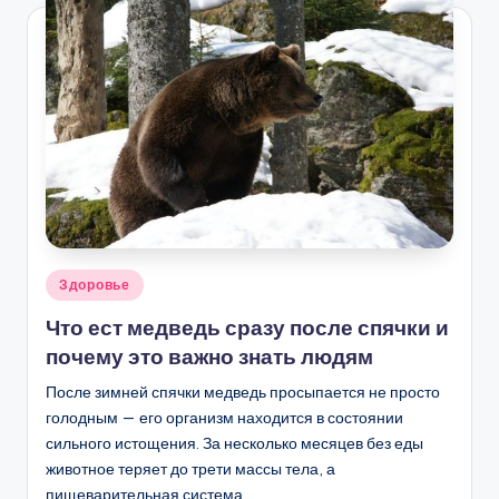
Опубликовано
Здоровье
в
Что ест медведь сразу после спячки и
почему это важно знать людям
После зимней спячки медведь просыпается не просто
голодным — его организм находится в состоянии
сильного истощения. За несколько месяцев без еды
животное теряет до трети массы тела, а
пищеварительная система…