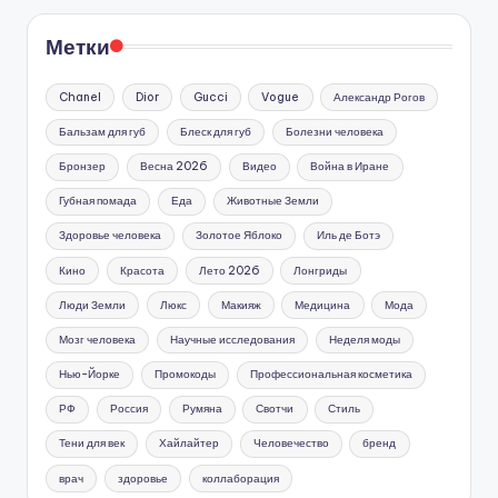
Метки
Chanel
Dior
Gucci
Vogue
Александр Рогов
Бальзам для губ
Блеск для губ
Болезни человека
Бронзер
Весна 2026
Видео
Война в Иране
Губная помада
Еда
Животные Земли
Здоровье человека
Золотое Яблоко
Иль де Ботэ
Кино
Красота
Лето 2026
Лонгриды
Люди Земли
Люкс
Макияж
Медицина
Мода
Мозг человека
Научные исследования
Неделя моды
Нью-Йорке
Промокоды
Профессиональная косметика
РФ
Россия
Румяна
Свотчи
Стиль
Тени для век
Хайлайтер
Человечество
бренд
врач
здоровье
коллаборация