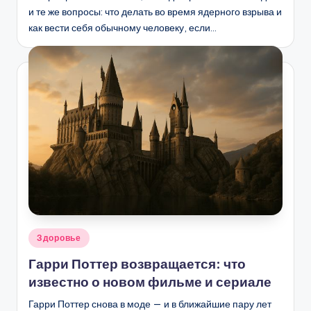
и те же вопросы: что делать во время ядерного взрыва и
как вести себя обычному человеку, если…
Опубликовано
Здоровье
в
Гарри Поттер возвращается: что
известно о новом фильме и сериале
Гарри Поттер снова в моде — и в ближайшие пару лет