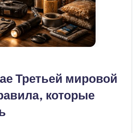
чае Третьей мировой
равила, которые
ь