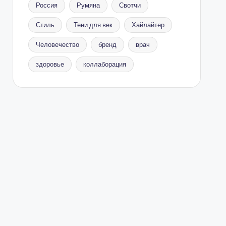
Россия
Румяна
Свотчи
Стиль
Тени для век
Хайлайтер
Человечество
бренд
врач
здоровье
коллаборация