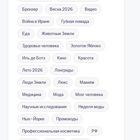
Бронзер
Весна 2026
Видео
Война в Иране
Губная помада
Еда
Животные Земли
Здоровье человека
Золотое Яблоко
Иль де Ботэ
Кино
Красота
Лето 2026
Лонгриды
Люди Земли
Люкс
Макияж
Медицина
Мода
Мозг человека
Научные исследования
Неделя моды
Нью-Йорке
Промокоды
Профессиональная косметика
РФ