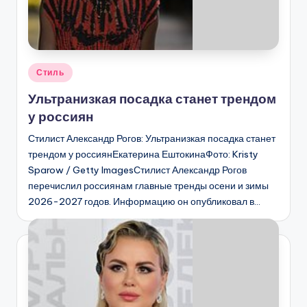
Опубликовано
Стиль
в
Ультранизкая посадка станет трендом
у россиян
Стилист Александр Рогов: Ультранизкая посадка станет
трендом у россиянЕкатерина ЕштокинаФото: Kristy
Sparow / Getty ImagesСтилист Александр Рогов
перечислил россиянам главные тренды осени и зимы
2026-2027 годов. Информацию он опубликовал в…