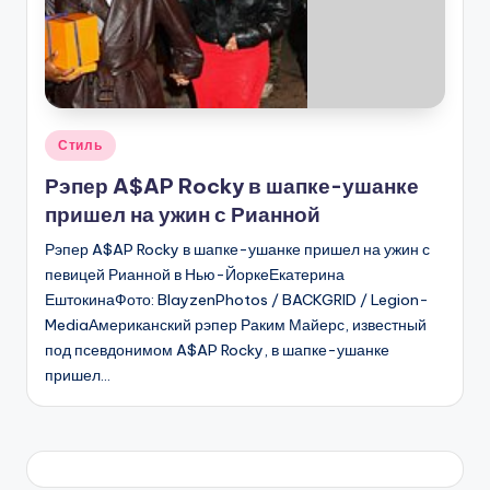
Опубликовано
Стиль
в
Рэпер A$AP Rocky в шапке-ушанке
пришел на ужин с Рианной
Рэпер A$AP Rocky в шапке-ушанке пришел на ужин с
певицей Рианной в Нью-ЙоркеЕкатерина
ЕштокинаФото: BlayzenPhotos / BACKGRID / Legion-
MediaАмериканский рэпер Раким Майерс, известный
под псевдонимом A$AP Rocky, в шапке-ушанке
пришел…