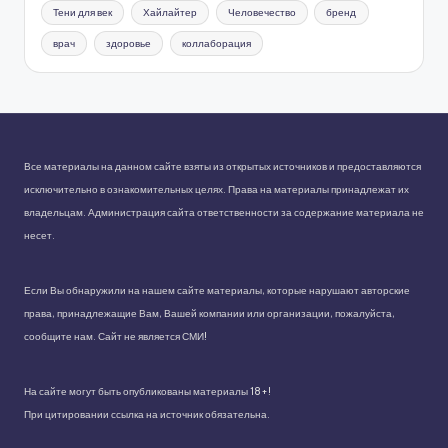
Тени для век
Хайлайтер
Человечество
бренд
врач
здоровье
коллаборация
Все материалы на данном сайте взяты из открытых источников и предоставляются
исключительно в ознакомительных целях. Права на материалы принадлежат их
владельцам. Администрация сайта ответственности за содержание материала не
несет.
Если Вы обнаружили на нашем сайте материалы, которые нарушают авторские
права, принадлежащие Вам, Вашей компании или организации, пожалуйста,
сообщите нам. Сайт не является СМИ!
На сайте могут быть опубликованы материалы 18+!
При цитировании ссылка на источник обязательна.