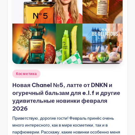
Опубликовано
Косметика
в
Новая Chanel №5, латте от DNKN и
огуречный бальзам для e.l.f и другие
удивительные новинки февраля
2026
Приветствую, дорогие гости! Февраль принёс очень
много интересного, как в мире косметики, так и в
парфюмерии. Расскажу, какие новинки особенно меня