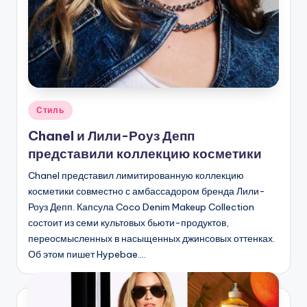
Опубликовано
Стиль
в
Chanel и Лили-Роуз Депп
представили коллекцию косметики
Chanel представил лимитированную коллекцию
косметики совместно с амбассадором бренда Лили-
Роуз Депп. Капсула Coco Denim Makeup Collection
состоит из семи культовых бьюти-продуктов,
переосмысленных в насыщенных джинсовых оттенках.
Об этом пишет Hypebae.…