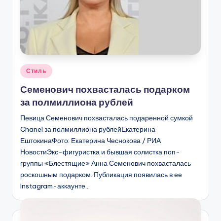
Опубликовано
Стиль
в
Семенович похвасталась подарком
за полмиллиона рублей
Певица Семенович похвасталась подаренной сумкой
Chanel за полмиллиона рублейЕкатерина
ЕштокинаФото: Екатерина Чеснокова / РИА
НовостиЭкс-фигуристка и бывшая солистка поп-
группы «Блестящие» Анна Семенович похвасталась
роскошным подарком. Публикация появилась в ее
Instagram-аккаунте…