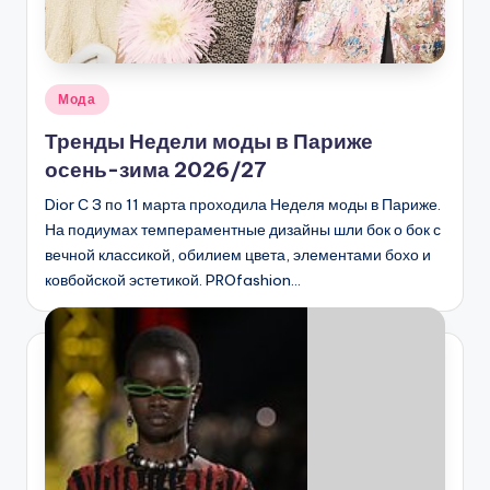
Опубликовано
Мода
в
Тренды Недели моды в Париже
осень-зима 2026/27
Dior С 3 по 11 марта проходила Неделя моды в Париже.
На подиумах темпераментные дизайны шли бок о бок с
вечной классикой, обилием цвета, элементами бохо и
ковбойской эстетикой. PROfashion…