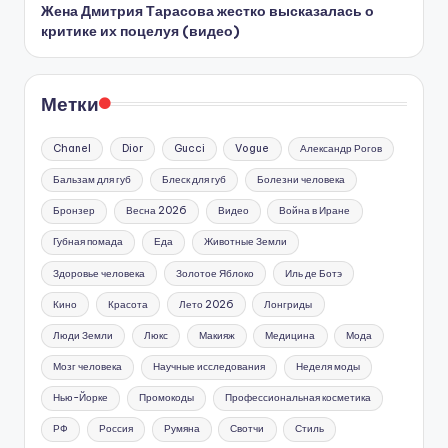
Жена Дмитрия Тарасова жестко высказалась о
критике их поцелуя (видео)
Метки
Chanel
Dior
Gucci
Vogue
Александр Рогов
Бальзам для губ
Блеск для губ
Болезни человека
Бронзер
Весна 2026
Видео
Война в Иране
Губная помада
Еда
Животные Земли
Здоровье человека
Золотое Яблоко
Иль де Ботэ
Кино
Красота
Лето 2026
Лонгриды
Люди Земли
Люкс
Макияж
Медицина
Мода
Мозг человека
Научные исследования
Неделя моды
Нью-Йорке
Промокоды
Профессиональная косметика
РФ
Россия
Румяна
Свотчи
Стиль