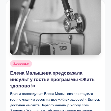
Опубликовано
Здоровье
в
Елена Малышева предсказала
инсульт у гостьи программы «Жить
здорово!»
Врач и телеведущая Елена Малышева пристыдила
гостя с лишним весом на шоу «Живи здорово!». Выпуск
доступен на сайте Первого канала. pixabay.com
Здоровье Женщина с избыточным весом по имени