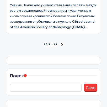
Учёные Пекинского университета выявили связь между
ростом среднегодовой температуры и увеличением
числа случаев хронической болезни почек. Результаты
исследования опубликованы в журнале Clinical Journal
of the American Society of Nephrology (CJASN).…
Пагинация
1
2
3
…
12
СЛЕД.
СТРАНИЦА
записей
Поиск
Поиск