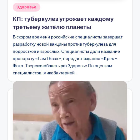
Опубликовано
Здоровье
в
КП: туберкулез угрожает каждому
третьему жителю планеты
В скором времени российские специалисты завершат
разработку новой вакцины против туберкулеза для
подростков и взрослых. Специалисты дали название
препарату «ГамТБвак», передает издание «Kp.ru».
Фото: Тверскаяобласть.рф Здоровье По оценкам
специалистов, микобактерией…