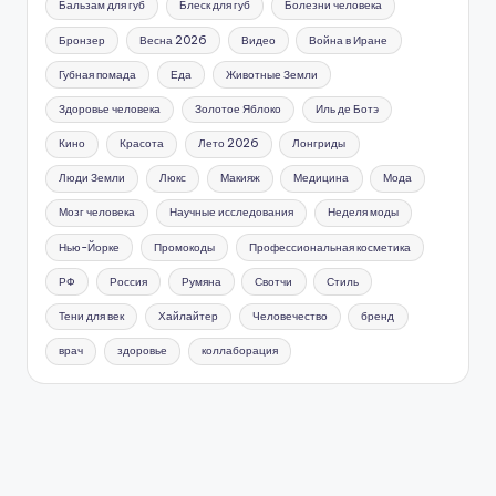
Бальзам для губ
Блеск для губ
Болезни человека
Бронзер
Весна 2026
Видео
Война в Иране
Губная помада
Еда
Животные Земли
Здоровье человека
Золотое Яблоко
Иль де Ботэ
Кино
Красота
Лето 2026
Лонгриды
Люди Земли
Люкс
Макияж
Медицина
Мода
Мозг человека
Научные исследования
Неделя моды
Нью-Йорке
Промокоды
Профессиональная косметика
РФ
Россия
Румяна
Свотчи
Стиль
Тени для век
Хайлайтер
Человечество
бренд
врач
здоровье
коллаборация