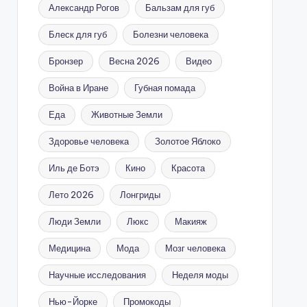
Александр Рогов
Бальзам для губ
Блеск для губ
Болезни человека
Бронзер
Весна 2026
Видео
Война в Иране
Губная помада
Еда
Животные Земли
Здоровье человека
Золотое Яблоко
Иль де Ботэ
Кино
Красота
Лето 2026
Лонгриды
Люди Земли
Люкс
Макияж
Медицина
Мода
Мозг человека
Научные исследования
Неделя моды
Нью-Йорке
Промокоды