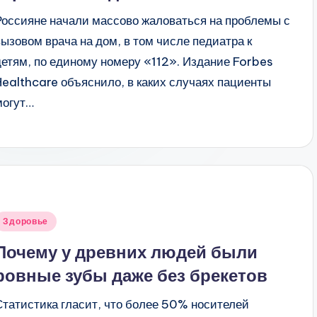
Россияне начали массово жаловаться на проблемы с
вызовом врача на дом, в том числе педиатра к
детям, по единому номеру «112». Издание Forbes
Healthcare объяснило, в каких случаях пациенты
могут…
Опубликовано
Здоровье
в
Почему у древних людей были
ровные зубы даже без брекетов
Статистика гласит, что более 50% носителей