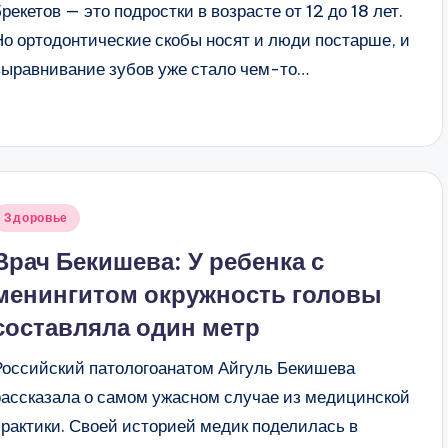
брекетов — это подростки в возрасте от 12 до 18 лет.
Но ортодонтические скобы носят и люди постарше, и
выравнивание зубов уже стало чем-то…
Опубликовано
Здоровье
в
Врач Бекишева: У ребенка с
менингитом окружность головы
составляла один метр
Российский патологоанатом Айгуль Бекишева
рассказала о самом ужасном случае из медицинской
практики. Своей историей медик поделилась в