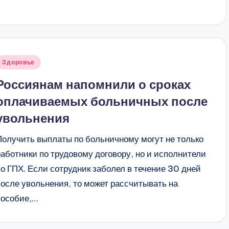
Опубликовано
Здоровье
в
Россиянам напомнили о сроках
оплачиваемых больничных после
увольнения
Получить выплаты по больничному могут не только
работники по трудовому договору, но и исполнители
по ГПХ. Если сотрудник заболел в течение 30 дней
после увольнения, то может рассчитывать на
пособие,…