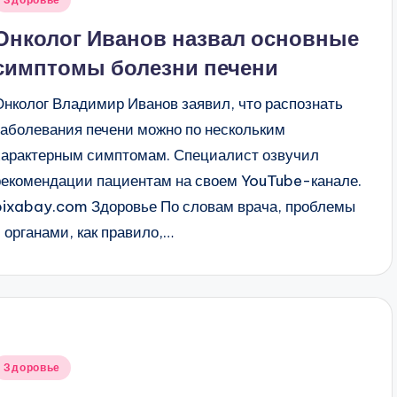
в
Онколог Иванов назвал основные
симптомы болезни печени
Онколог Владимир Иванов заявил, что распознать
заболевания печени можно по нескольким
характерным симптомам. Специалист озвучил
рекомендации пациентам на своем YouTube-канале.
pixabay.com Здоровье По словам врача, проблемы
с органами, как правило,…
Опубликовано
Здоровье
в