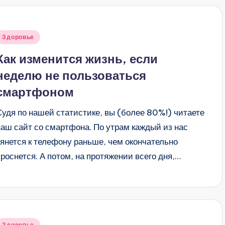
Опубликовано
Здоровье
в
Как изменится жизнь, если
неделю не пользоваться
смартфоном
Судя по нашей статистике, вы (более 80%!) читаете
наш сайт со смартфона. По утрам каждый из нас
тянется к телефону раньше, чем окончательно
проснется. А потом, на протяжении всего дня,…
Опубликовано
Здоровье