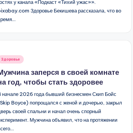
гостях у канала «Подкаст «Тихий ужас»».
pixabay.com Здоровье Бекишева рассказала, что во
время…
Опубликовано
Здоровье
в
Мужчина заперся в своей комнате
на год, чтобы стать здоровее
В начале 2026 года бывший бизнесмен Скип Бойс
(Skip Boyce) попрощался с женой и дочерью, закрыл
дверь своей спальни и начал очень спорный
эксперимент. Мужчина объявил, что на протяжении
всего…