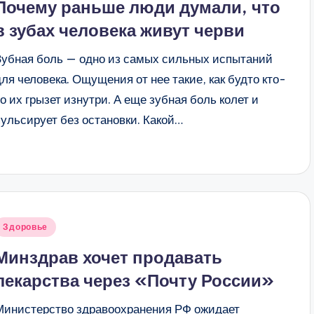
Почему раньше люди думали, что
в зубах человека живут черви
Зубная боль — одно из самых сильных испытаний
для человека. Ощущения от нее такие, как будто кто-
то их грызет изнутри. А еще зубная боль колет и
пульсирует без остановки. Какой…
Опубликовано
Здоровье
в
Минздрав хочет продавать
лекарства через «Почту России»
Министерство здравоохранения РФ ожидает