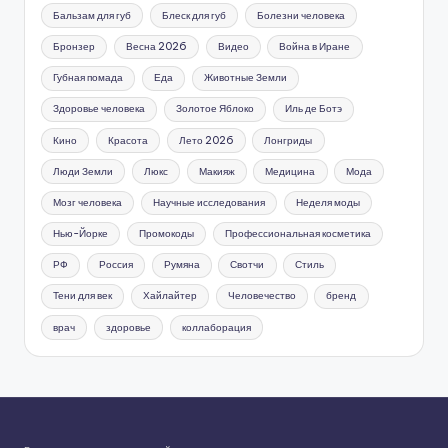
Бальзам для губ
Блеск для губ
Болезни человека
Бронзер
Весна 2026
Видео
Война в Иране
Губная помада
Еда
Животные Земли
Здоровье человека
Золотое Яблоко
Иль де Ботэ
Кино
Красота
Лето 2026
Лонгриды
Люди Земли
Люкс
Макияж
Медицина
Мода
Мозг человека
Научные исследования
Неделя моды
Нью-Йорке
Промокоды
Профессиональная косметика
РФ
Россия
Румяна
Свотчи
Стиль
Тени для век
Хайлайтер
Человечество
бренд
врач
здоровье
коллаборация