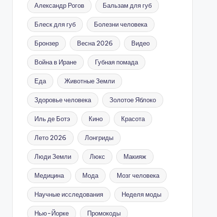
Александр Рогов
Бальзам для губ
Блеск для губ
Болезни человека
Бронзер
Весна 2026
Видео
Война в Иране
Губная помада
Еда
Животные Земли
Здоровье человека
Золотое Яблоко
Иль де Ботэ
Кино
Красота
Лето 2026
Лонгриды
Люди Земли
Люкс
Макияж
Медицина
Мода
Мозг человека
Научные исследования
Неделя моды
Нью-Йорке
Промокоды