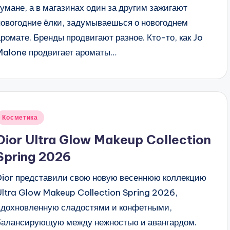
тумане, а в магазинах один за другим зажигают
новогодние ёлки, задумываешься о новогоднем
аромате. Бренды продвигают разное. Кто-то, как Jo
Malone продвигает ароматы…
Опубликовано
Косметика
в
Dior Ultra Glow Makeup Collection
Spring 2026
Dior представили свою новую весеннюю коллекцию
Ultra Glow Makeup Collection Spring 2026,
вдохновленную сладостями и конфетными,
балансирующую между нежностью и авангардом.