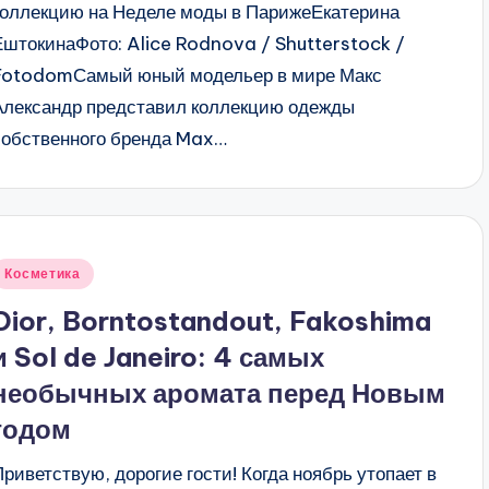
коллекцию на Неделе моды в ПарижеЕкатерина
ЕштокинаФото: Alice Rodnova / Shutterstock /
FotodomСамый юный модельер в мире Макс
Александр представил коллекцию одежды
собственного бренда Max…
Опубликовано
Косметика
в
Dior, Borntostandout, Fakoshima
и Sol de Janeiro: 4 самых
необычных аромата перед Новым
годом
Приветствую, дорогие гости! Когда ноябрь утопает в