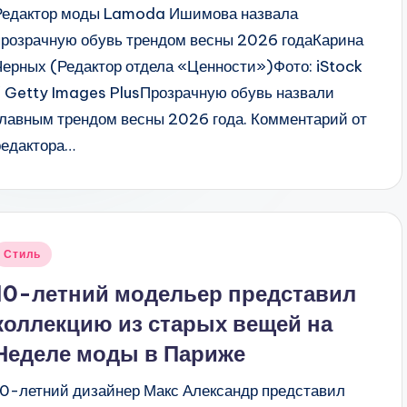
Редактор моды Lamoda Ишимова назвала
прозрачную обувь трендом весны 2026 годаКарина
Черных (Редактор отдела «Ценности»)Фото: iStock
/ Getty Images PlusПрозрачную обувь назвали
главным трендом весны 2026 года. Комментарий от
редактора…
Опубликовано
Стиль
в
10-летний модельер представил
коллекцию из старых вещей на
Неделе моды в Париже
10-летний дизайнер Макс Александр представил