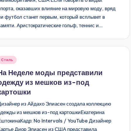
спорта, оказавших влияние на мировую моду, вряд
ли футбол станет первым, который всплывет в
памяти. Аристократические гольф, теннис и…
Опубликовано
Стиль
в
На Неделе моды представили
одежду из мешков из-под
картошки
Дизайнер из Айдахо Элиасен создала коллекцию
одежды из мешков из-под картошкиЕкатерина
ЕштокинаКадр: No Intervals / YouTube Дизайнер
Картье Диор Элиасен из США представила