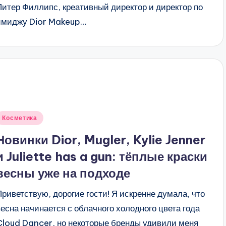
Питер Филлипс, креативный директор и директор по
имиджу Dior Makeup…
Опубликовано
Косметика
в
Новинки Dior, Mugler, Kylie Jenner
и Juliette has a gun: тёплые краски
весны уже на подходе
Приветствую, дорогие гости! Я искренне думала, что
весна начинается с облачного холодного цвета года
Cloud Dancer, но некоторые бренды удивили меня