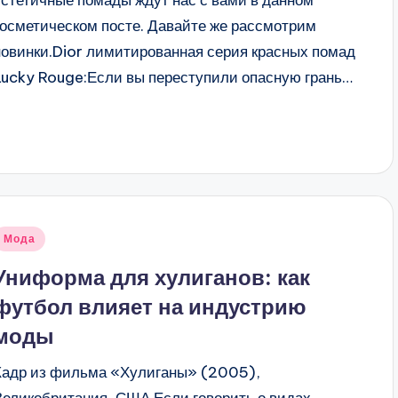
эстетичные помады ждут нас с вами в данном
косметическом посте. Давайте же рассмотрим
новинки.Dior лимитированная серия красных помад
Lucky Rouge:Если вы переступили опасную грань…
Опубликовано
Мода
в
Униформа для хулиганов: как
футбол влияет на индустрию
моды
Кадр из фильма «Хулиганы» (2005),
Великобритания, США Если говорить о видах