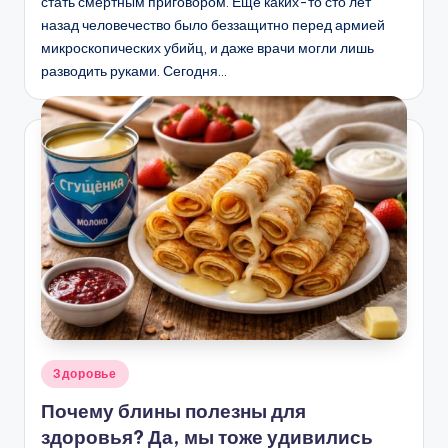
стать смертным приговором. Еще каких-то сто лет
назад человечество было беззащитно перед армией
микроскопических убийц, и даже врачи могли лишь
разводить руками. Сегодня…
Опубликовано
Здоровье
в
Почему блины полезны для
здоровья? Да, мы тоже удивились