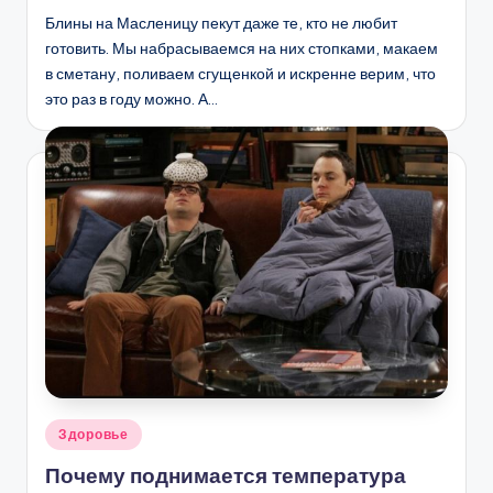
Блины на Масленицу пекут даже те, кто не любит
готовить. Мы набрасываемся на них стопками, макаем
в сметану, поливаем сгущенкой и искренне верим, что
это раз в году можно. А…
Опубликовано
Здоровье
в
Почему поднимается температура