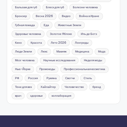
Бальзам для губ
Блеск для губ
Болезни человека
Бронзер
Весна 2026
Видео
Война в Иране
Губная помада
Еда
Животные Земли
Здоровье человека
Золотое Яблоко
Иль де Ботэ
Кино
Красота
Лето 2026
Лонгриды
Люди Земли
Люкс
Макияж
Медицина
Мода
Мозг человека
Научные исследования
Неделя моды
Нью-Йорке
Промокоды
Профессиональная косметика
РФ
Россия
Румяна
Свотчи
Стиль
Тени для век
Хайлайтер
Человечество
бренд
врач
здоровье
коллаборация