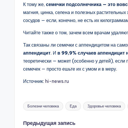
К тому же,
семечки подсолнечника — это вовс
магния, цинка, селена и полезных растительных
сосудов — если, конечно, не есть их килограмма
Читайте также о том, зачем всем врачам удаляю
Так связаны ли семечки с аппендицитом на сам
аппендицит
. И
в 99,9% случаев аппендицит н
теоретически — может (особенно у детей), если п
семечек — просто ешьте их с умом и в меру.
Источник:
hi-news.ru
Болезни человека
Еда
Здоровье человека
Метки:
Навигация
Предыдущая запись