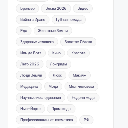
Бронзер
Весна 2026
Видео
Война в Иране
Губная помада
Еда
Животные Земли
Здоровье человека
Золотое Яблоко
Иль де Ботэ
Кино
Красота
Лето 2026
Лонгриды
Люди Земли
Люкс
Макияж
Медицина
Мода
Мозг человека
Научные исследования
Неделя моды
Нью-Йорке
Промокоды
Профессиональная косметика
РФ