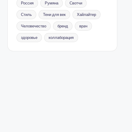
Россия
Румяна
Свотчи
Стиль
Тени для век
Хайлайтер
Человечество
бренд
врач
здоровье
коллаборация