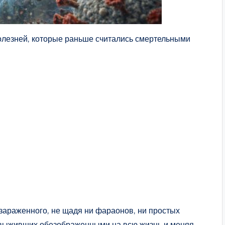
олезней, которые раньше считались смертельными
 зараженного, не щадя ни фараонов, ни простых
я выживших обезображенными на всю жизнь и меняя