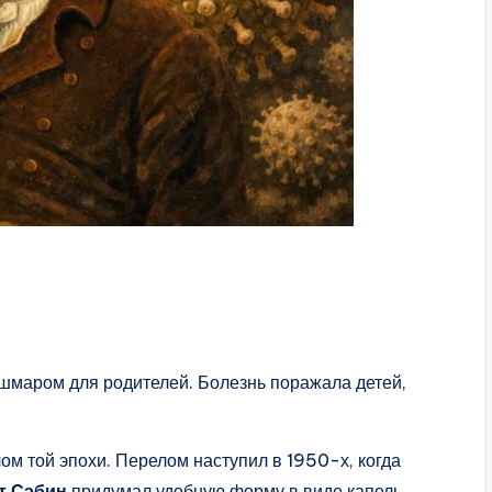
шмаром для родителей. Болезнь поражала детей,
м той эпохи. Перелом наступил в 1950-х, когда
т Сэбин
придумал удобную форму в виде капель.