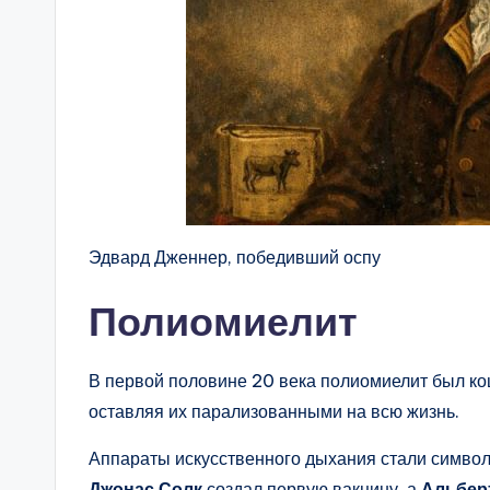
Эдвард Дженнер, победивший оспу
Полиомиелит
В первой половине 20 века полиомиелит был ко
оставляя их парализованными на всю жизнь.
Аппараты искусственного дыхания стали символо
Джонас Солк
создал первую вакцину, а
Альбер