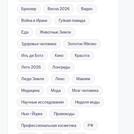
Бронзер
Весна 2026
Видео
Война в Иране
Губная помада
Еда
Животные Земли
Здоровье человека
Золотое Яблоко
Иль де Ботэ
Кино
Красота
Лето 2026
Лонгриды
Люди Земли
Люкс
Макияж
Медицина
Мода
Мозг человека
Научные исследования
Неделя моды
Нью-Йорке
Промокоды
Профессиональная косметика
РФ