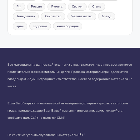
РФ
Россия
Румяна
Свотчи
Стиль
Тени для век
Хайлайтер
Человечество
бренд
врач
здоровье
коллаборация
Все материалы на данном сайте взяты из открытых источников и предоставляются
исключительно в ознакомительных целях. Права на материалы принадлежат их
владельцам. Администрация сайта ответственности за содержание материала не
несет.
Если Вы обнаружили на нашем сайте материалы, которые нарушают авторские
права, принадлежащие Вам, Вашей компании или организации, пожалуйста,
сообщите нам. Сайт не является СМИ!
На сайте могут быть опубликованы материалы 18+!