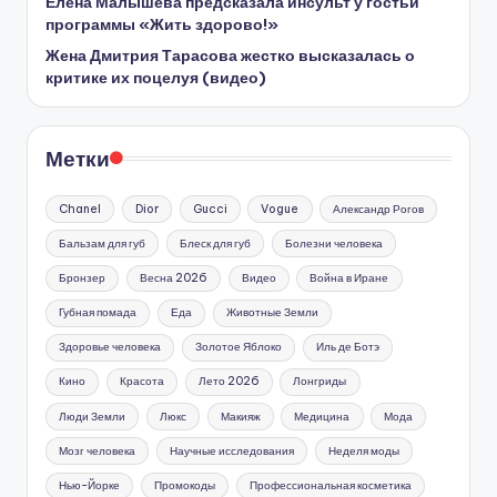
Елена Малышева предсказала инсульт у гостьи
программы «Жить здорово!»
Жена Дмитрия Тарасова жестко высказалась о
критике их поцелуя (видео)
Метки
Chanel
Dior
Gucci
Vogue
Александр Рогов
Бальзам для губ
Блеск для губ
Болезни человека
Бронзер
Весна 2026
Видео
Война в Иране
Губная помада
Еда
Животные Земли
Здоровье человека
Золотое Яблоко
Иль де Ботэ
Кино
Красота
Лето 2026
Лонгриды
Люди Земли
Люкс
Макияж
Медицина
Мода
Мозг человека
Научные исследования
Неделя моды
Нью-Йорке
Промокоды
Профессиональная косметика