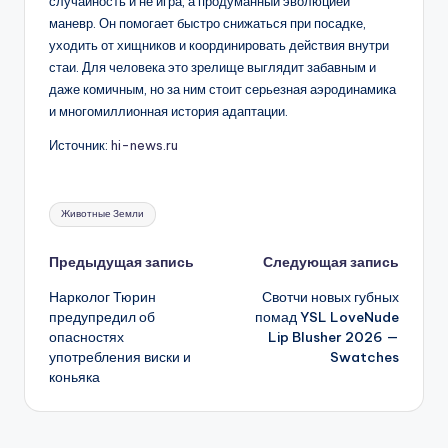
случайность и не игра, а продуманный эволюцией
маневр. Он помогает быстро снижаться при посадке,
уходить от хищников и координировать действия внутри
стаи. Для человека это зрелище выглядит забавным и
даже комичным, но за ним стоит серьезная аэродинамика
и многомиллионная история адаптации.
Источник:
hi-news.ru
Метки:
Животные Земли
Навигация
Предыдущая запись
Следующая запись
Нарколог Тюрин
Свотчи новых губных
записи
предупредил об
помад YSL LoveNude
опасностях
Lip Blusher 2026 —
употребления виски и
Swatches
коньяка