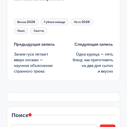
Метки:
Весна 2026
Губная помада
Лето 2026
Люкс
Свотчи
Навигация
Предыдущая запись
Следующая запись
Зачем гуси летают
Одна курица — пять
записи
вверх ногами —
блюд: как приготовить
научное объяснение
на два дня сытно
странного трюка
и вкусно
Поиск