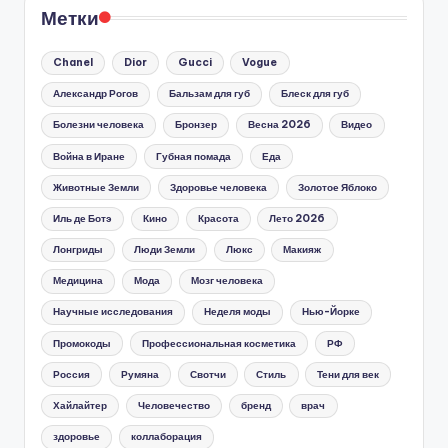
Метки
Chanel
Dior
Gucci
Vogue
Александр Рогов
Бальзам для губ
Блеск для губ
Болезни человека
Бронзер
Весна 2026
Видео
Война в Иране
Губная помада
Еда
Животные Земли
Здоровье человека
Золотое Яблоко
Иль де Ботэ
Кино
Красота
Лето 2026
Лонгриды
Люди Земли
Люкс
Макияж
Медицина
Мода
Мозг человека
Научные исследования
Неделя моды
Нью-Йорке
Промокоды
Профессиональная косметика
РФ
Россия
Румяна
Свотчи
Стиль
Тени для век
Хайлайтер
Человечество
бренд
врач
здоровье
коллаборация