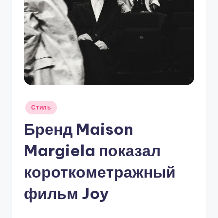
Опубликовано
Стиль
в
Бренд Maison
Margiela показал
короткометражный
фильм Joy