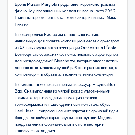
Бренд Maison Margiela представил короткометражный
фильм Joy, посвященный коллекции весна-лето 2026.
Главным героем ленты стал композитор и пианист Макс
Рихтер.
В новом ролике Рихтер исполняет специально
написанную для проекта композицию вместе с оркестром
из 43 юных музыкантов ассоциации Orchestre à l’École.
Дети одеты в оверсайз-костюмы, покрытые характерной
для бренда отделкой Bianchetto, которые впоследствии
дополняются масками ручной работы в разных цветах, а
композитор — в образы из весенне-летней коллекции.
В фильме также показан новый аксессуар — сумка Box
Bag. Она выполнена из мягкой кожи с уплотненными
краями, которые созданы с помощью техники
термоформования. Еще одной новинкой стала обувь
Heel-less — современная интерпретация архивной идеи
бренда, где каблук скрыт внутри конструкции. Модель
представлена в формате сапог в стиле вестерн и
классических лодочек.