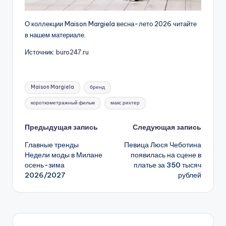
О коллекции Maison Margiela весна-лето 2026 читайте
в нашем материале.
Источник:
buro247.ru
Метки:
Maison Margiela
бренд
короткометражный фильм
макс рихтер
Навигация
Предыдущая запись
Следующая запись
Главные тренды
Певица Люся Чеботина
записи
Недели моды в Милане
появилась на сцене в
осень-зима
платье за 350 тысяч
2026/2027
рублей