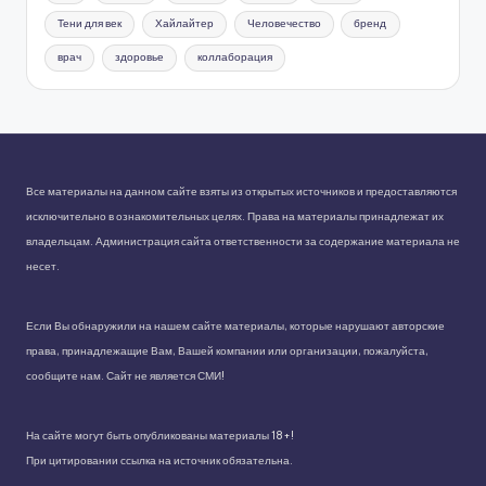
Тени для век
Хайлайтер
Человечество
бренд
врач
здоровье
коллаборация
Все материалы на данном сайте взяты из открытых источников и предоставляются
исключительно в ознакомительных целях. Права на материалы принадлежат их
владельцам. Администрация сайта ответственности за содержание материала не
несет.
Если Вы обнаружили на нашем сайте материалы, которые нарушают авторские
права, принадлежащие Вам, Вашей компании или организации, пожалуйста,
сообщите нам. Сайт не является СМИ!
На сайте могут быть опубликованы материалы 18+!
При цитировании ссылка на источник обязательна.