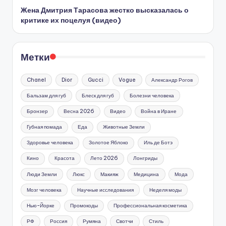
Жена Дмитрия Тарасова жестко высказалась о
критике их поцелуя (видео)
Метки
Chanel
Dior
Gucci
Vogue
Александр Рогов
Бальзам для губ
Блеск для губ
Болезни человека
Бронзер
Весна 2026
Видео
Война в Иране
Губная помада
Еда
Животные Земли
Здоровье человека
Золотое Яблоко
Иль де Ботэ
Кино
Красота
Лето 2026
Лонгриды
Люди Земли
Люкс
Макияж
Медицина
Мода
Мозг человека
Научные исследования
Неделя моды
Нью-Йорке
Промокоды
Профессиональная косметика
РФ
Россия
Румяна
Свотчи
Стиль