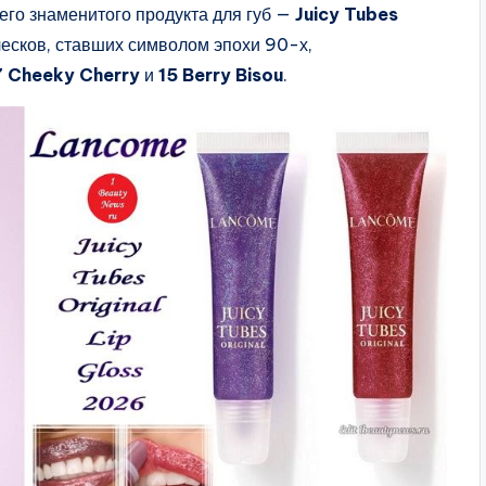
го знаменитого продукта для губ —
Juicy Tubes
лесков, ставших символом эпохи 90-х,
 Cheeky Cherry
и
15 Berry Bisou
.