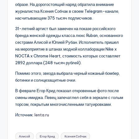
образе. На дорогостоящий наряд обратила внимание
журналистка Ксения Собчак в своем Telegram-канале,
насчитывающем 375 тысяч подписчиков.
31-летний артист был замечен на показе российского
бренда женской одежды класса люкс Ruban, основанного
сестрами Алисой и Юлией Рубан. Исполнитель пришел
на мероприятие в штанах модной коллаборации Nike x
NOCTA x Chrome Heart, стоимость которых составляет
2892 доллара (248 тысяч рублей).
Помимо этого, звезда выбрала черный кожаный бомбер,
ботинки и солнцезащитные очки.
В феврале Егор Крид показал откровенные фото после
смены имиджа. Певец запечатлел себя в зеркале с голым
торсом, покрытым многочисленными татуировками.
Источник:
lenta.ru
Метки:
Алисой
Егор Крид
Ксения Собчак