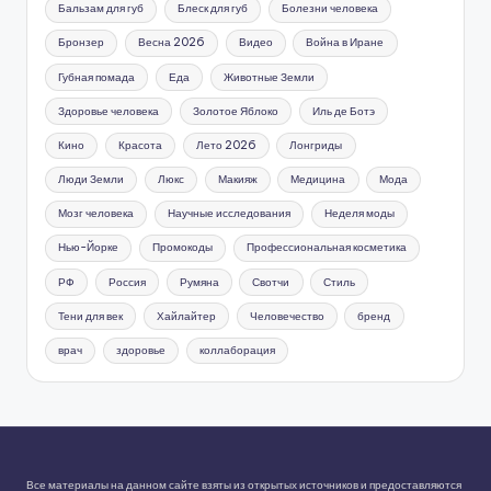
Бальзам для губ
Блеск для губ
Болезни человека
Бронзер
Весна 2026
Видео
Война в Иране
Губная помада
Еда
Животные Земли
Здоровье человека
Золотое Яблоко
Иль де Ботэ
Кино
Красота
Лето 2026
Лонгриды
Люди Земли
Люкс
Макияж
Медицина
Мода
Мозг человека
Научные исследования
Неделя моды
Нью-Йорке
Промокоды
Профессиональная косметика
РФ
Россия
Румяна
Свотчи
Стиль
Тени для век
Хайлайтер
Человечество
бренд
врач
здоровье
коллаборация
Все материалы на данном сайте взяты из открытых источников и предоставляются