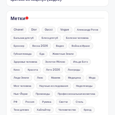
Метки
Chanel
Dior
Gucci
Vogue
Александр Рогов
Бальзам для губ
Блеск для губ
Болезни человека
Бронзер
Весна 2026
Видео
Война в Иране
Губная помада
Еда
Животные Земли
Здоровье человека
Золотое Яблоко
Иль де Ботэ
Кино
Красота
Лето 2026
Лонгриды
Люди Земли
Люкс
Макияж
Медицина
Мода
Мозг человека
Научные исследования
Неделя моды
Нью-Йорке
Промокоды
Профессиональная косметика
РФ
Россия
Румяна
Свотчи
Стиль
Тени для век
Хайлайтер
Человечество
бренд