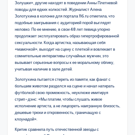
Золушки», другие находят в поведении Анны Плетневой
поводы для едких колкостей. Журналист Алена
Золотухина в колонке для портала 116.ru отметила, что
подобные заигрывания с аудиторией порой выглядят
неловко. По ее мнению, в свои 48 лет певица упорно
продолжает эксплуатировать образ гипертрофированной
сексуальности. Когда артистка, называющая себя
«мамочкой», выходит на сцену с плеткой и вовлекает в
сомнительные интерактивы случайных мужчин, это
вызывает серьезные вопросы к ее моральному облику,
учитывая наличие в зале детей.
Золотухина пытается стереть из памяти, как фанат с
большим животом разделся на сцене и начал натирать
футболкой свою промежность, неуклюже имитируя
стрип-дэнс: «Мы платим, чтобы слушать живое
исполнение артиста, а не лицезреть наигранную близость,
дешевые трюки и откровенность, граничащую с
клоунадой».
Критик сравнила путь отечественной звезды с