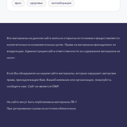
врач
здоровье
коллаборация
Все материалы на данном сайте взяты из открытых источников и предоставляются
исключительно в ознакомительных целях. Права на материалы принадлежат их
владельцам. Администрация сайта ответственности за содержание материала не
несет.
Если Вы обнаружили на нашем сайте материалы, которые нарушают авторские
права, принадлежащие Вам, Вашей компании или организации, пожалуйста,
сообщите нам. Сайт не является СМИ!
На сайте могут быть опубликованы материалы 18+!
При цитировании ссылка на источник обязательна.