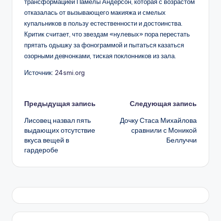
трансформацией Памелы Андерсон, которая с возрастом
отказалась от вызывающего макияжа и смелых
купальников в пользу естественности и достоинства.
Критик считает, что звездам «нулевых» пора перестать
прятать одышку за фонограммой и пытаться казаться
озорными девчонками, тиская поклонников из зала.
Источник:
24smi.org
Навигация
Предыдущая запись
Следующая запись
Лисовец назвал пять
Дочку Стаса Михайлова
записи
выдающих отсутствие
сравнили с Моникой
вкуса вещей в
Беллуччи
гардеробе