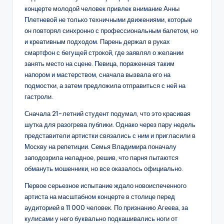
концерте молодой человек привлек внимание Анны
Плетневой не только техничными движениями, которые
он повторял синхронно с профессиональным балетом, но
и креативным подходом. Парень держал в руках
смартфон с бегущей строкой, где заявлял о желании
занять место на сцене. Певица, пораженная таким
напором и мастерством, сначала вызвала его на
подмостки, а затем предложила отправиться с ней на
гастроли.
Сначала 21-летний студент подумал, что это красивая
шутка для разогрева публики. Однако через пару недель
представители артистки связались с ним и пригласили в
Москву на репетиции. Семья Владимира поначалу
заподозрила неладное, решив, что парня пытаются
обмануть мошенники, но все оказалось официально.
Первое серьезное испытание ждало новоиспеченного
артиста на масштабном концерте в столице перед
аудиторией в 11 000 человек. По признанию Агеева, за
кулисами у него буквально подкашивались ноги от