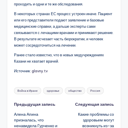
проходить и одни и те же обследования.
В некоторых странах ЕС процесс устроен иначе. Пациент
или его представители подают заявление и базовые
медицинские справки, а дальше эксперты сами
связываются с лечащими врачами и принимают решение.
В результате исчезает часть бюрократии, и человек
может сосредоточиться на лечении.
Ранее стало известно, что в новых медучреждениях
Казани не хватает врачей.
Источник:
glavny.tv
Метки:
Война в Иране
здоровье
общество
Россия
Навигация
Предыдущая запись
Следующая запись
Алена Апина
Какие проблемы со
записи
призналась, что
здоровьем могут
ненавидела Гурченко и
возникнуть из-за