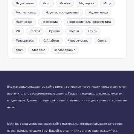
Люди Земли
Люкс
Макияж
Медицина
Мода
Мозг человека
Научные исследования
Неделя моды
Нью-Йорке
Промокоды
Профессиональная косметика
РФ
Россия
Румяна
Свотчи
Стиль
Тени для век
Хайлайтер
Человечество
бренд
врач
здоровье
коллаборация
Все материалы на данном сайте взяты из открытых источников и предоставляются
исключительно в ознакомительных целях. Права на материалы принадлежат их
владельцам. Администрация сайта ответственности за содержание материала не
несет.
Если Вы обнаружили на нашем сайте материалы, которые нарушают авторские
права, принадлежащие Вам, Вашей компании или организации, пожалуйста,