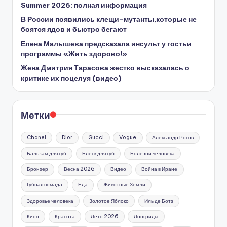
Summer 2026: полная информация
В России появились клещи-мутанты,которые не
боятся ядов и быстро бегают
Елена Малышева предсказала инсульт у гостьи
программы «Жить здорово!»
Жена Дмитрия Тарасова жестко высказалась о
критике их поцелуя (видео)
Метки
Chanel
Dior
Gucci
Vogue
Александр Рогов
Бальзам для губ
Блеск для губ
Болезни человека
Бронзер
Весна 2026
Видео
Война в Иране
Губная помада
Еда
Животные Земли
Здоровье человека
Золотое Яблоко
Иль де Ботэ
Кино
Красота
Лето 2026
Лонгриды