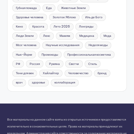
Губная помада
Еда
Животные Земли
Здоровье человека
Золотое Яблоко
Иль де Ботэ
Кино
Красота
Лето 2026
Лонгриды
Люди Земли
Люкс
Макияж
Медицина
Мода
Мозг человека
Научные исследования
Неделя моды
Нью-Йорке
Промокоды
Профессиональная косметика
РФ
Россия
Румяна
Свотчи
Стиль
Тени для век
Хайлайтер
Человечество
бренд
врач
здоровье
коллаборация
Все материалы на данном сайте взяты из открытых источников и предоставляются
исключительно в ознакомительных целях. Права на материалы принадлежат их
владельцам. Администрация сайта ответственности за содержание материала не