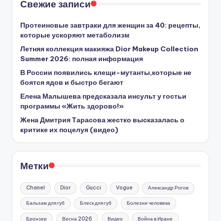
Свежие записи
Протеиновые завтраки для женщин за 40: рецепты,
которые ускоряют метаболизм
Летняя коллекция макияжа Dior Makeup Collection
Summer 2026: полная информация
В России появились клещи-мутанты,которые не
боятся ядов и быстро бегают
Елена Малышева предсказала инсульт у гостьи
программы «Жить здорово!»
Жена Дмитрия Тарасова жестко высказалась о
критике их поцелуя (видео)
Метки
Chanel
Dior
Gucci
Vogue
Александр Рогов
Бальзам для губ
Блеск для губ
Болезни человека
Бронзер
Весна 2026
Видео
Война в Иране