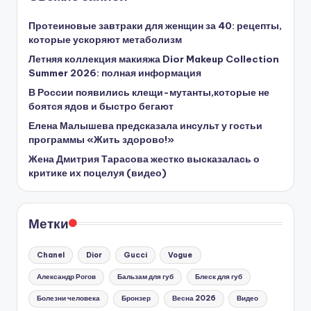
Протеиновые завтраки для женщин за 40: рецепты,
которые ускоряют метаболизм
Летняя коллекция макияжа Dior Makeup Collection
Summer 2026: полная информация
В России появились клещи-мутанты,которые не
боятся ядов и быстро бегают
Елена Малышева предсказала инсульт у гостьи
программы «Жить здорово!»
Жена Дмитрия Тарасова жестко высказалась о
критике их поцелуя (видео)
Метки
Chanel
Dior
Gucci
Vogue
Александр Рогов
Бальзам для губ
Блеск для губ
Болезни человека
Бронзер
Весна 2026
Видео