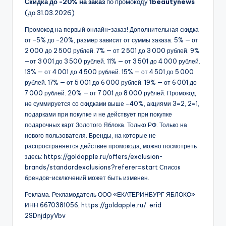
Скидка до -20% на заказ
по промокоду
1beautynews
(до 31.03.2026)
Промокод на первый онлайн-заказ! Дополнительная скидка
от –5% до –20%, размер зависит от суммы заказа. 5% — от
2 000 до 2 500 рублей. 7% — от 2 501 до 3 000 рублей. 9%
—от 3 001 до 3 500 рублей. 11% — от 3 501 до 4 000 рублей.
13% — от 4 001 до 4 500 рублей. 15% — от 4 501 до 5 000
рублей. 17% — от 5 001 до 6 000 рублей. 19% — от 6 001 до
7 000 рублей. 20% — от 7 001 до 8 000 рублей. Промокод
не суммируется со скидками выше −40%, акциями 3=2, 2=1,
подарками при покупке и не действует при покупке
подарочных карт Золотого Яблока. Только РФ. Только на
нового пользователя. Бренды, на которые не
распространяется действие промокода, можно посмотреть
здесь: https://goldapple.ru/offers/exclusion-
brands/standardexclusions?referer=start Список
брендов-исключений может быть изменен.
Реклама. Рекламодатель ООО «ЕКАТЕРИНБУРГ ЯБЛОКО»
ИНН 6670381056, https://goldapple.ru/. erid
2SDnjdpyVbv