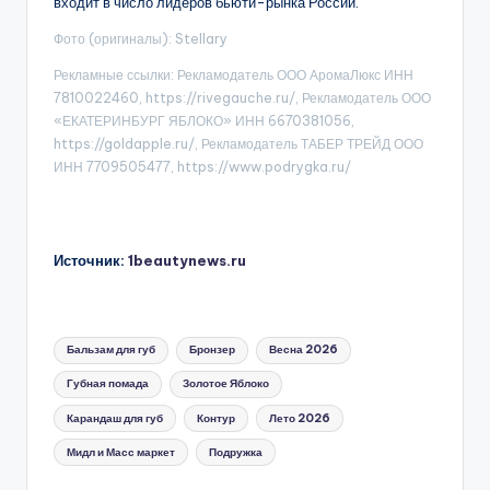
входит в число лидеров бьюти-рынка России.
Фото (оригиналы): Stellary
Рекламные ссылки: Рекламодатель ООО АромаЛюкс ИНН
7810022460, https://rivegauche.ru/, Рекламодатель ООО
«ЕКАТЕРИНБУРГ ЯБЛОКО» ИНН 6670381056,
https://goldapple.ru/, Рекламодатель ТАБЕР ТРЕЙД ООО
ИНН 7709505477, https://www.podrygka.ru/
Источник:
1beautynews.ru
Метки:
Бальзам для губ
Бронзер
Весна 2026
Губная помада
Золотое Яблоко
Карандаш для губ
Контур
Лето 2026
Мидл и Масс маркет
Подружка