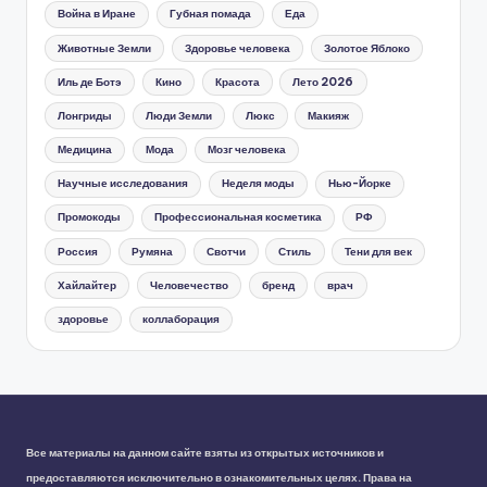
Война в Иране
Губная помада
Еда
Животные Земли
Здоровье человека
Золотое Яблоко
Иль де Ботэ
Кино
Красота
Лето 2026
Лонгриды
Люди Земли
Люкс
Макияж
Медицина
Мода
Мозг человека
Научные исследования
Неделя моды
Нью-Йорке
Промокоды
Профессиональная косметика
РФ
Россия
Румяна
Свотчи
Стиль
Тени для век
Хайлайтер
Человечество
бренд
врач
здоровье
коллаборация
Все материалы на данном сайте взяты из открытых источников и
предоставляются исключительно в ознакомительных целях. Права на