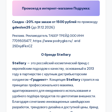
Промокод в интернет-магазине Подружка:
Скидка -20% при заказе от 1500 рублей
по промокоду
gdeslon25
(до 31.12.2026)
Реклама. Рекламодатель ТАБЕР ТРЕЙД ООО ИНН
7709505477, https://www.podrygka.ru/. erid
2SDnjdFknCZ
О бренде Stellary
Stellary
— это российский косметический бренд с
европейским подходом к качеству, основанный в 2013
году в партнерстве с крупным дистрибьюторским
холдингом «
Градиент
». Концепция
Stellary
строится на
принципах профессионального макияжа,
адаптированного для ежедневного использования и
удобного подбора продуктов по цветотипам внешности.
Благодаря сочетанию инновационных швейцарских
разработок, трендового дизайна и доступной цены, бренд