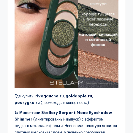
Где купить:
rivegauche.ru
,
goldapple.ru
,
podrygka.ru
(промокоды в конце поста)
🐍
Моно-тени Stellary Serpent Mono Eyeshadow
Shimmer
(лимитированный выпуск) с эффектом
жидкого металла и фольги. Невесомая текстура ложится
плотным шелковым слоем, мгновенно преображая