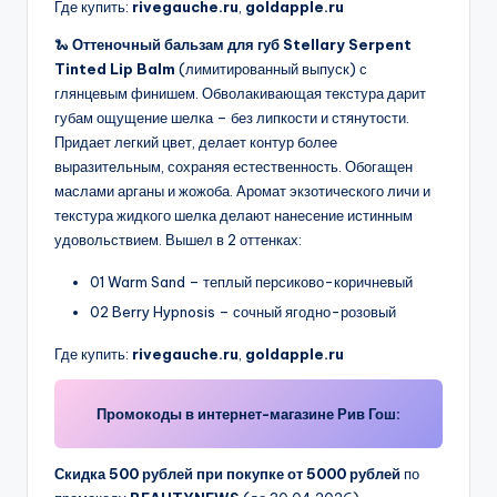
Где купить:
rivegauche.ru
,
goldapple.ru
🐍
Оттеночный бальзам для губ Stellary Serpent
Tinted Lip Balm
(лимитированный выпуск) с
глянцевым финишем. Обволакивающая текстура дарит
губам ощущение шелка – без липкости и стянутости.
Придает легкий цвет, делает контур более
выразительным, сохраняя естественность. Обогащен
маслами арганы и жожоба. Аромат экзотического личи и
текстура жидкого шелка делают нанесение истинным
удовольствием. Вышел в 2 оттенках:
01 Warm Sand – теплый персиково-коричневый
02 Berry Hypnosis – сочный ягодно-розовый
Где купить:
rivegauche.ru
,
goldapple.ru
Промокоды в интернет-магазине Рив Гош:
Скидка 500 рублей при покупке от 5000 рублей
по