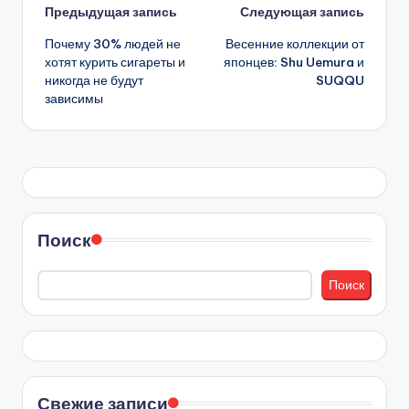
Навигация
Предыдущая запись
Следующая запись
Почему 30% людей не
Весенние коллекции от
записи
хотят курить сигареты и
японцев: Shu Uemura и
никогда не будут
SUQQU
зависимы
Поиск
Поиск
Свежие записи