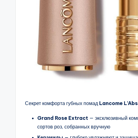
Секрет комфорта губных помад
Lancome L'Abso
Grand Rose Extract
— эксклюзивный ком
сортов роз, собранных вручную
Керамиды
— глубоко увлажняют и защищаю