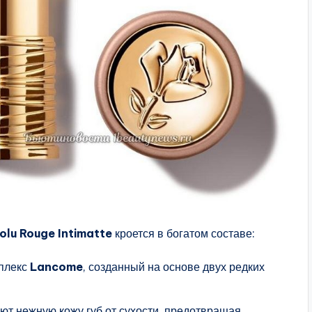
lu Rouge Intimatte
кроется в богатом составе:
плекс
Lancome
, созданный на основе двух редких
т нежную кожу губ от сухости, предотвращая