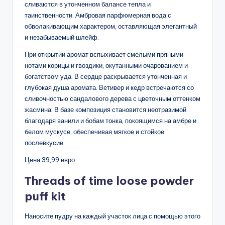
сливаются в утонченном балансе тепла и
таинственности. Амбровая парфюмерная вода с
обволакивающим характером, оставляющая элегантный
и незабываемый шлейф.
При открытии аромат вспыхивает смелыми пряными
нотами корицы и гвоздики, окутанными очарованием и
богатством уда. В сердце раскрывается утонченная и
глубокая душа аромата. Ветивер и кедр встречаются со
сливочностью сандалового дерева с цветочным оттенком
жасмина. В базе композиция становится неотразимой
благодаря ванили и бобам тонка, покоящимся на амбре и
белом мускусе, обеспечивая мягкое и стойкое
послевкусие.
Цена 39,99 евро
Тhreads of time loose powder
puff kit
Наносите пудру на каждый участок лица с помощью этого