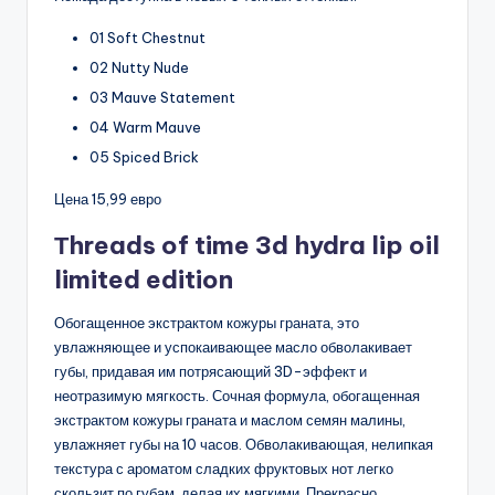
01 Soft Chestnut
02 Nutty Nude
03 Mauve Statement
04 Warm Mauve
05 Spiced Brick
Цена 15,99 евро
Тhreads of time 3d hydra lip oil
limited edition
Обогащенное экстрактом кожуры граната, это
увлажняющее и успокаивающее масло обволакивает
губы, придавая им потрясающий 3D-эффект и
неотразимую мягкость. Сочная формула, обогащенная
экстрактом кожуры граната и маслом семян малины,
увлажняет губы на 10 часов. Обволакивающая, нелипкая
текстура с ароматом сладких фруктовых нот легко
скользит по губам, делая их мягкими. Прекрасно