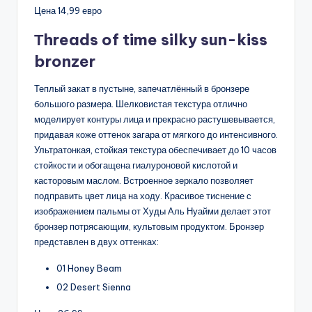
Цена 14,99 евро
Тhreads of time silky sun-kiss
bronzer
Теплый закат в пустыне, запечатлённый в бронзере
большого размера. Шелковистая текстура отлично
моделирует контуры лица и прекрасно растушевывается,
придавая коже оттенок загара от мягкого до интенсивного.
Ультратонкая, стойкая текстура обеспечивает до 10 часов
стойкости и обогащена гиалуроновой кислотой и
касторовым маслом. Встроенное зеркало позволяет
подправить цвет лица на ходу. Красивое тиснение с
изображением пальмы от Худы Аль Нуайми делает этот
бронзер потрясающим, культовым продуктом. Бронзер
представлен в двух оттенках:
01 Honey Beam
02 Desert Sienna