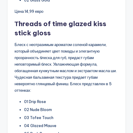
02 Glass Gold
Цена 14,99 евро
Тhreads of time glazed kiss
stick gloss
Блеск с неотразимым ароматом соленой карамели,
который объединяет цвет помады и элегантную
прозрачность блеска для губ, придаст губам
неповторимый блеск. Увлажняющая формула,
обогащенная кунжутным маслом и экстрактом масла ши.
Чудесная бальзамная текстура придает губам
невероятно глянцевый финиш. Блеск представлен в 5
оттенках:
01 Drip Rose
02 Nude Bloom
03 Tofee Touch
04 Glazed Mauve