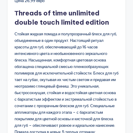
Цена 26,99 евро
Тhreads of time unlimited
double touch limited edition
Стойкая жидкая помада и полупрозрачный блеск для губ,
объединенные в один продукт. Настоящий ритуал
красоты для губ, обеспечивающий до 16 часов
интенсивного цвета и необыкновенного зеркального
блеска. Насыщенная, комфортная цветовая основа
обогащена специальной смесью пленкообразующих
полимеров для исключительной стойкости. Блеск для губ
тает на губах, окутывая их чистым светом и придавая им
неотразимо глянцевый финиш. Это уникальная,
быстросохнущая, стойкая и водостойкая цветная основа
с бархатистым эффектом и экстремальной стойкостью в
сочетании с прозрачным блеском для губ. Специальные
аппликаторы для каждого этапа – с бархатистым
покрытием для цветной основы и кисточкой для блеска
для губ – обеспечивают ровное и идеальное нанесение.
Помада доступна в новых 5 теплых оттенках: