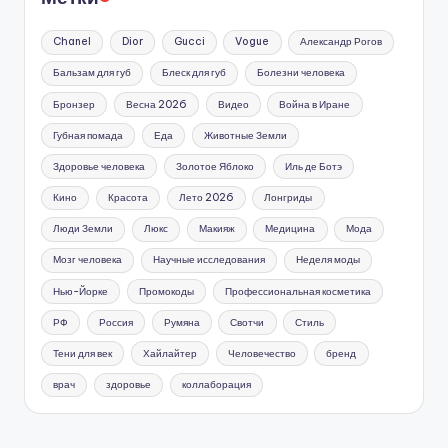
Chanel
Dior
Gucci
Vogue
Александр Рогов
Бальзам для губ
Блеск для губ
Болезни человека
Бронзер
Весна 2026
Видео
Война в Иране
Губная помада
Еда
Животные Земли
Здоровье человека
Золотое Яблоко
Иль де Ботэ
Кино
Красота
Лето 2026
Лонгриды
Люди Земли
Люкс
Макияж
Медицина
Мода
Мозг человека
Научные исследования
Неделя моды
Нью-Йорке
Промокоды
Профессиональная косметика
РФ
Россия
Румяна
Свотчи
Стиль
Тени для век
Хайлайтер
Человечество
бренд
врач
здоровье
коллаборация