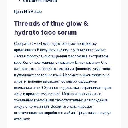
05 Dark Rosewood
Цена 14,99 евро
Тhreads of time glow &
hydrate face serum
Средство 2-в-1 для подготовки кожи к макияжу,
придающее ей безупречный вид и утонченное сияние.
Легкая формула, обогащенная маслом ши, экстрактом
коры белой шелковицы, витамином Е и витамином С, с
элегантным шелковисто-матовым финишем, увлажняет
и улучшает состояние кожи. Незаметно и комфортно на
лице, мгновенно высыхает, оставляя ощущение
шелковистости. Скрывает недостатки, выравнивает цвет
лица и придает ему сияние. Можно использовать с
тональным кремом или самостоятельно для придания
лицу легкого сияния. Восхитительный аромат
экзотических нот карибского лайма. Представлен в двух
оттенках: