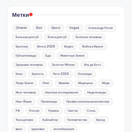
Метки
Chanel
Dior
Gucci
Vogue
Александр Рогов
Бальзам для губ
Блеск для губ
Болезни человека
Бронзер
Весна 2026
Видео
Война в Иране
Губная помада
Еда
Животные Земли
Здоровье человека
Золотое Яблоко
Иль де Ботэ
Кино
Красота
Лето 2026
Лонгриды
Люди Земли
Люкс
Макияж
Медицина
Мода
Мозг человека
Научные исследования
Неделя моды
Нью-Йорке
Промокоды
Профессиональная косметика
РФ
Россия
Румяна
Свотчи
Стиль
Тени для век
Хайлайтер
Человечество
бренд
врач
здоровье
коллаборация