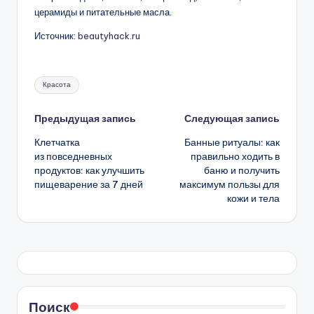
церамиды и питательные масла.
Источник:
beautyhack.ru
Метки:
Красота
Навигация
Предыдущая запись
Следующая запись
Клетчатка
Банные ритуалы: как
записи
из повседневных
правильно ходить в
продуктов: как улучшить
баню и получить
пищеварение за 7 дней
максимум пользы для
кожи и тела
Поиск