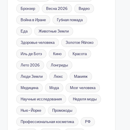
Бронзер
Весна 2026
Видео
Война в Иране
Губная помада
Еда
Животные Земли
Здоровье человека
Золотое Яблоко
Иль де Ботэ
Кино
Красота
Лето 2026
Лонгриды
Люди Земли
Люкс
Макияж
Медицина
Мода
Мозг человека
Научные исследования
Неделя моды
Нью-Йорке
Промокоды
Профессиональная косметика
РФ