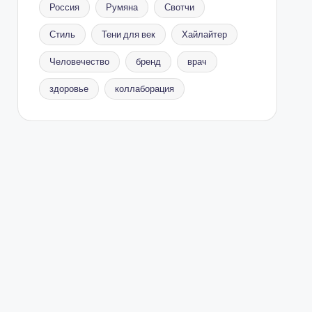
Россия
Румяна
Свотчи
Стиль
Тени для век
Хайлайтер
Человечество
бренд
врач
здоровье
коллаборация