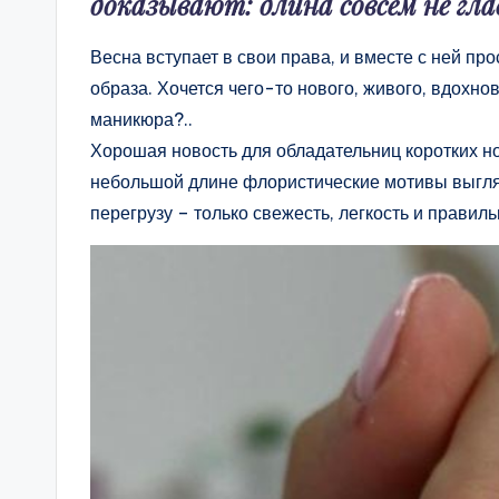
доказывают: длина совсем не гла
Весна вступает в свои права, и вместе с ней пр
образа. Хочется чего-то нового, живого, вдохно
маникюра?..
Хорошая новость для обладательниц коротких но
небольшой длине флористические мотивы выгляд
перегрузу – только свежесть, легкость и правил