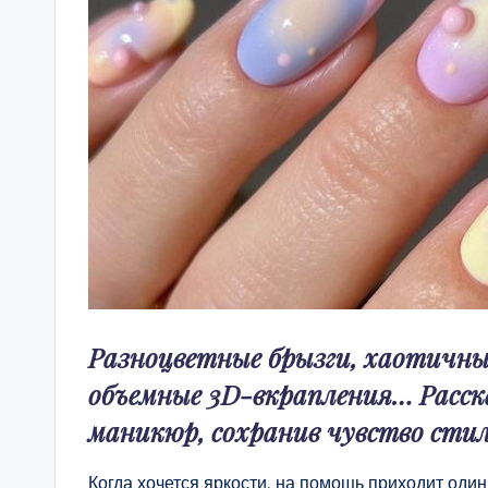
Разноцветные брызги, хаотичны
объемные 3D-вкрапления… Расска
маникюр, сохранив чувство стил
Когда хочется яркости, на помощь приходит оди