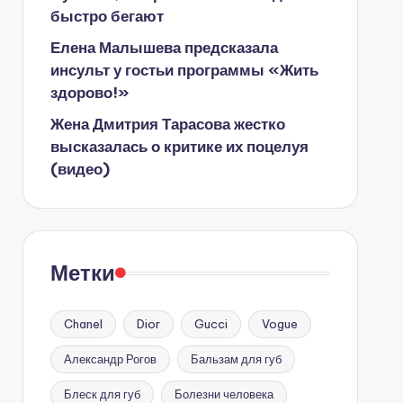
быстро бегают
Елена Малышева предсказала
инсульт у гостьи программы «Жить
здорово!»
Жена Дмитрия Тарасова жестко
высказалась о критике их поцелуя
(видео)
Метки
Chanel
Dior
Gucci
Vogue
Александр Рогов
Бальзам для губ
Блеск для губ
Болезни человека