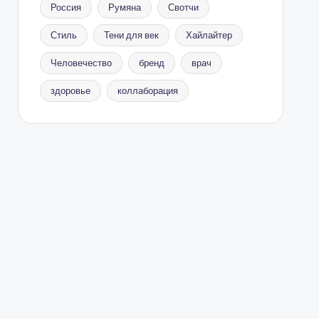
Россия
Румяна
Свотчи
Стиль
Тени для век
Хайлайтер
Человечество
бренд
врач
здоровье
коллаборация