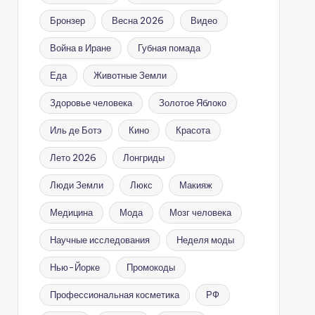
Бронзер
Весна 2026
Видео
Война в Иране
Губная помада
Еда
Животные Земли
Здоровье человека
Золотое Яблоко
Иль де Ботэ
Кино
Красота
Лето 2026
Лонгриды
Люди Земли
Люкс
Макияж
Медицина
Мода
Мозг человека
Научные исследования
Неделя моды
Нью-Йорке
Промокоды
Профессиональная косметика
РФ