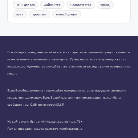
Тени для век
Хайлайтер
Человечество
бренд
врач
здоровье
коллаборация
Все материалы на данном сайте взяты из открытых источников и предоставляются
исключительно в ознакомительных целях. Права на материалы принадлежат их
владельцам. Администрация сайта ответственности за содержание материала не
несет.
Если Вы обнаружили на нашем сайте материалы, которые нарушают авторские
права, принадлежащие Вам, Вашей компании или организации, пожалуйста,
сообщите нам. Сайт не является СМИ!
На сайте могут быть опубликованы материалы 18+!
При цитировании ссылка на источник обязательна.