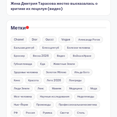
Жена Дмитрия Тарасова жестко высказалась о
критике их поцелуя (видео)
Метки
Chanel
Dior
Gucci
Vogue
Александр Рогов
Бальзам для губ
Блеск для губ
Болезни человека
Бронзер
Весна 2026
Видео
Война в Иране
Губная помада
Еда
Животные Земли
Здоровье человека
Золотое Яблоко
Иль де Ботэ
Кино
Красота
Лето 2026
Лонгриды
Люди Земли
Люкс
Макияж
Медицина
Мода
Мозг человека
Научные исследования
Неделя моды
Нью-Йорке
Промокоды
Профессиональная косметика
РФ
Россия
Румяна
Свотчи
Стиль