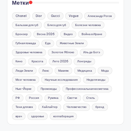
Метки
Chanel
Dior
Gucci
Vogue
Александр Рогов
Бальзам для губ
Блеск для губ
Болезни человека
Бронзер
Весна 2026
Видео
Война в Иране
Губная помада
Еда
Животные Земли
Здоровье человека
Золотое Яблоко
Иль де Ботэ
Кино
Красота
Лето 2026
Лонгриды
Люди Земли
Люкс
Макияж
Медицина
Мода
Мозг человека
Научные исследования
Неделя моды
Нью-Йорке
Промокоды
Профессиональная косметика
РФ
Россия
Румяна
Свотчи
Стиль
Тени для век
Хайлайтер
Человечество
бренд
врач
здоровье
коллаборация