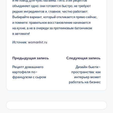
и не повод для чувства вины. Пять этих рецептов
объединяет одно: они готовятся быстро, не требуют
редких ингредиентов и, главное, честно работают.
Выбирайте вариант, который откликается прямо сейчас,
и помните: правильное восстановление начинается
на кухне, а не в очереди за протеиновым батончиком
в автомате!
Источник:
womanhit.ru
Навигация
Предыдущая запись
Следующая запись
Рецепт домашнего
Дизайн бьюти-
записи
картофеля по-
пространства: как
французски с сыром
интерьер может
работать на бизнес