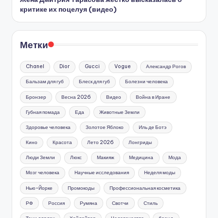
критике их поцелуя (видео)
Метки
Chanel
Dior
Gucci
Vogue
Александр Рогов
Бальзам для губ
Блеск для губ
Болезни человека
Бронзер
Весна 2026
Видео
Война в Иране
Губная помада
Еда
Животные Земли
Здоровье человека
Золотое Яблоко
Иль де Ботэ
Кино
Красота
Лето 2026
Лонгриды
Люди Земли
Люкс
Макияж
Медицина
Мода
Мозг человека
Научные исследования
Неделя моды
Нью-Йорке
Промокоды
Профессиональная косметика
РФ
Россия
Румяна
Свотчи
Стиль