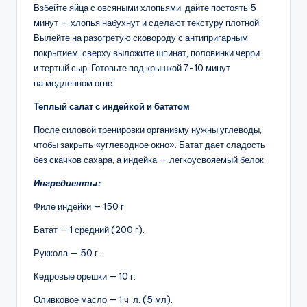
Взбейте яйца с овсяными хлопьями, дайте постоять 5
минут — хлопья набухнут и сделают текстуру плотной.
Вылейте на разогретую сковороду с антипригарным
покрытием, сверху выложите шпинат, половинки черри
и тертый сыр. Готовьте под крышкой 7-10 минут
на медленном огне.
Теплый салат с индейкой и бататом
После силовой тренировки организму нужны углеводы,
чтобы закрыть «углеводное окно». Батат дает сладость
без скачков сахара, а индейка — легкоусвояемый белок.
Ингредиенты:
Филе индейки — 150 г.
Батат — 1 средний (200 г).
Руккола — 50 г.
Кедровые орешки — 10 г.
Оливковое масло — 1 ч. л. (5 мл).