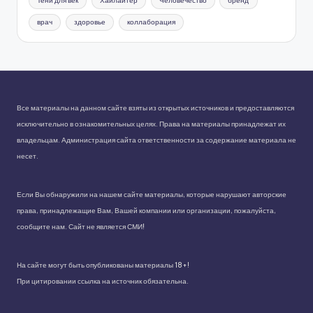
Тени для век
Хайлайтер
Человечество
бренд
врач
здоровье
коллаборация
Все материалы на данном сайте взяты из открытых источников и предоставляются
исключительно в ознакомительных целях. Права на материалы принадлежат их
владельцам. Администрация сайта ответственности за содержание материала не
несет.
Если Вы обнаружили на нашем сайте материалы, которые нарушают авторские
права, принадлежащие Вам, Вашей компании или организации, пожалуйста,
сообщите нам. Сайт не является СМИ!
На сайте могут быть опубликованы материалы 18+!
При цитировании ссылка на источник обязательна.