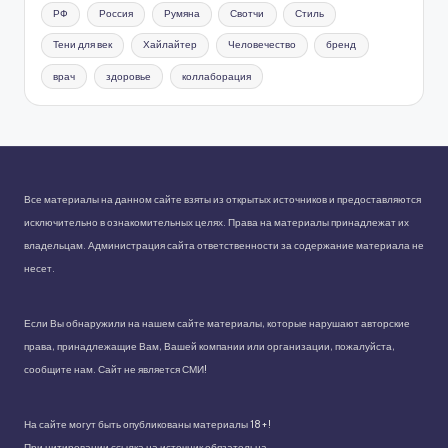
РФ
Россия
Румяна
Свотчи
Стиль
Тени для век
Хайлайтер
Человечество
бренд
врач
здоровье
коллаборация
Все материалы на данном сайте взяты из открытых источников и предоставляются
исключительно в ознакомительных целях. Права на материалы принадлежат их
владельцам. Администрация сайта ответственности за содержание материала не
несет.
Если Вы обнаружили на нашем сайте материалы, которые нарушают авторские
права, принадлежащие Вам, Вашей компании или организации, пожалуйста,
сообщите нам. Сайт не является СМИ!
На сайте могут быть опубликованы материалы 18+!
При цитировании ссылка на источник обязательна.