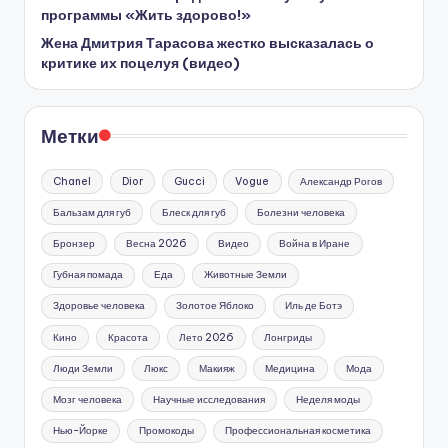
программы «Жить здорово!»
Жена Дмитрия Тарасова жестко высказалась о
критике их поцелуя (видео)
Метки
Chanel
Dior
Gucci
Vogue
Александр Рогов
Бальзам для губ
Блеск для губ
Болезни человека
Бронзер
Весна 2026
Видео
Война в Иране
Губная помада
Еда
Животные Земли
Здоровье человека
Золотое Яблоко
Иль де Ботэ
Кино
Красота
Лето 2026
Лонгриды
Люди Земли
Люкс
Макияж
Медицина
Мода
Мозг человека
Научные исследования
Неделя моды
Нью-Йорке
Промокоды
Профессиональная косметика