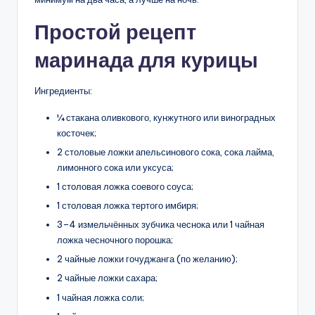
Простой рецепт
маринада для курицы
Ингредиенты:
¼ стакана оливкового, кунжутного или виноградных
косточек;
2 столовые ложки апельсинового сока, сока лайма,
лимонного сока или уксуса;
1 столовая ложка соевого соуса;
1 столовая ложка тертого имбиря;
3–4 измельчённых зубчика чеснока или 1 чайная
ложка чесночного порошка;
2 чайные ложки гочуджанга (по желанию);
2 чайные ложки сахара;
1 чайная ложка соли;