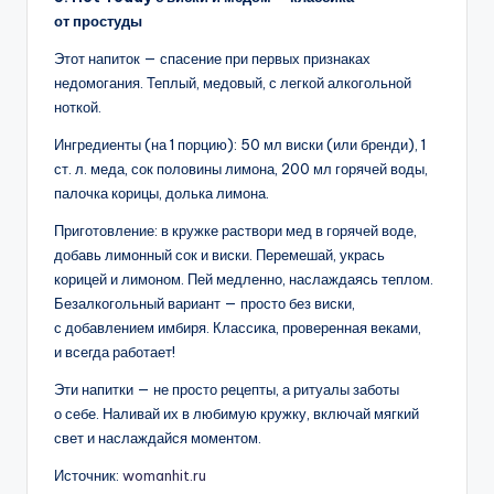
от простуды
Этот напиток — спасение при первых признаках
недомогания. Теплый, медовый, с легкой алкогольной
ноткой.
Ингредиенты (на 1 порцию): 50 мл виски (или бренди), 1
ст. л. меда, сок половины лимона, 200 мл горячей воды,
палочка корицы, долька лимона.
Приготовление: в кружке раствори мед в горячей воде,
добавь лимонный сок и виски. Перемешай, укрась
корицей и лимоном. Пей медленно, наслаждаясь теплом.
Безалкогольный вариант — просто без виски,
с добавлением имбиря. Классика, проверенная веками,
и всегда работает!
Эти напитки — не просто рецепты, а ритуалы заботы
о себе. Наливай их в любимую кружку, включай мягкий
свет и наслаждайся моментом.
Источник:
womanhit.ru