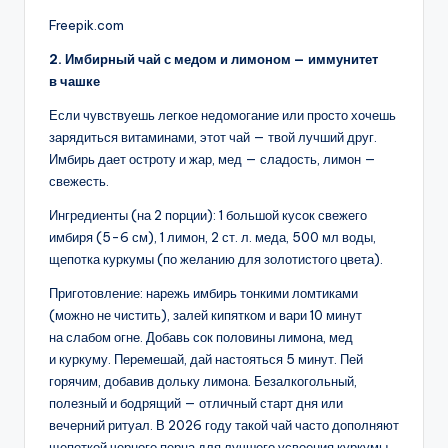
Freepik.com
2. Имбирный чай с медом и лимоном — иммунитет
в чашке
Если чувствуешь легкое недомогание или просто хочешь
зарядиться витаминами, этот чай — твой лучший друг.
Имбирь дает остроту и жар, мед — сладость, лимон —
свежесть.
Ингредиенты (на 2 порции): 1 большой кусок свежего
имбиря (5-6 см), 1 лимон, 2 ст. л. меда, 500 мл воды,
щепотка куркумы (по желанию для золотистого цвета).
Приготовление: нарежь имбирь тонкими ломтиками
(можно не чистить), залей кипятком и вари 10 минут
на слабом огне. Добавь сок половины лимона, мед
и куркуму. Перемешай, дай настояться 5 минут. Пей
горячим, добавив дольку лимона. Безалкогольный,
полезный и бодрящий — отличный старт дня или
вечерний ритуал. В 2026 году такой чай часто дополняют
щепоткой черного перца для лучшего усвоения куркумы.