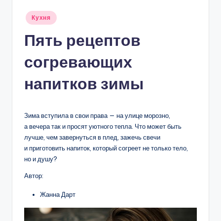
Опубликовано
Кухня
в
Пять рецептов
согревающих
напитков зимы
Зима вступила в свои права — на улице морозно,
а вечера так и просят уютного тепла. Что может быть
лучше, чем завернуться в плед, зажечь свечи
и приготовить напиток, который согреет не только тело,
но и душу?
Автор:
Жанна Дарт