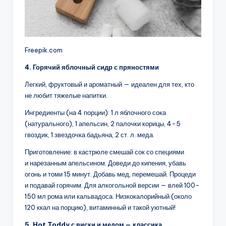
Freepik.com
4. Горячий яблочный сидр с пряностями
Легкий, фруктовый и ароматный — идеален для тех, кто
не любит тяжелые напитки.
Ингредиенты (на 4 порции): 1 л яблочного сока
(натурального), 1 апельсин, 2 палочки корицы, 4-5
гвоздик, 1 звездочка бадьяна, 2 ст. л. меда.
Приготовление: в кастрюле смешай сок со специями
и нарезанным апельсином. Доведи до кипения, убавь
огонь и томи 15 минут. Добавь мед, перемешай. Процеди
и подавай горячим. Для алкогольной версии — влей 100-
150 мл рома или кальвадоса. Низкокалорийный (около
120 ккал на порцию), витаминный и такой уютный!
5. Hot Toddy с виски и медом — классика