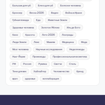
Бальзам для губ
Блеск для губ
Болезни человека
Бронзер
Весна 2026
Видео
Война в Иране
Губная помада
Еда
Животные Земли
Здоровье человека
Золотое Яблоко
Иль де Ботэ
Кино
Красота
Лето 2026
Лонгриды
Люди Земли
Люкс
Макияж
Медицина
Мода
Мозг человека
Научные исследования
Неделя моды
Нью-Йорке
Промокоды
Профессиональная косметика
РФ
Россия
Румяна
Свотчи
Стиль
Тени для век
Хайлайтер
Человечество
бренд
врач
здоровье
коллаборация