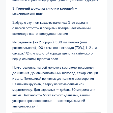
3. Горячий шоколад с чили и корицей —
мексиканский шик
Забудь о скучном какао из пакетика! Этот вариант
с легкой остротой и специями превращает обычный
шоколад в настоящее удовольствие.
Ингредиенты (на 2 порции): 500 мл молока (или
растительного), 100 г темного шоколада (70%), 1-2 ч. л.
сахара, 1/2 ч. л. молотой корицы, щепотка кайенского
перца или чили, щепотка соли.
Приготовление: нагрей молоко в кастрюле, не доводя
до кипения. Добавь поломанный шоколад, сахар, специи
и соль. Помешивай венчиком до полного растворения.
Разлей по кружкам, сверху взбитые сливки или
маршмеллоу. Для взрослых — добавь 30 мл рома или
виски. Этот напиток богат антиоксидантами, а чили
ускоряет кровообращение — настоящий зимний
антидепрессант!