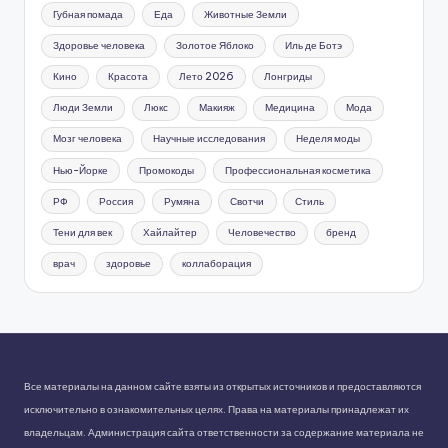
Губная помада
Еда
Животные Земли
Здоровье человека
Золотое Яблоко
Иль де Ботэ
Кино
Красота
Лето 2026
Лонгриды
Люди Земли
Люкс
Макияж
Медицина
Мода
Мозг человека
Научные исследования
Неделя моды
Нью-Йорке
Промокоды
Профессиональная косметика
РФ
Россия
Румяна
Свотчи
Стиль
Тени для век
Хайлайтер
Человечество
бренд
врач
здоровье
коллаборация
Все материалы на данном сайте взяты из открытых источников и предоставляются
исключительно в ознакомительных целях. Права на материалы принадлежат их
владельцам. Администрация сайта ответственности за содержание материала не