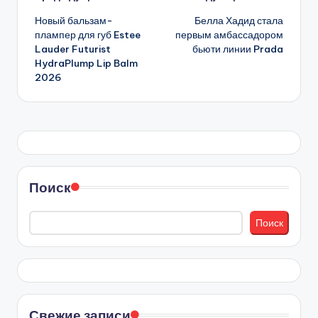
Навигация
Новый бальзам-
Белла Хадид стала
записи
плампер для губ Estee
первым амбассадором
Lauder Futurist
бьюти линии Prada
HydraPlump Lip Balm
2026
Поиск
Поиск
Свежие записи