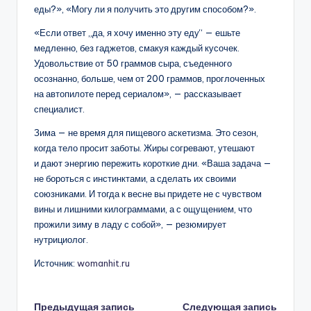
еды?», «Могу ли я получить это другим способом?».
«Если ответ „да, я хочу именно эту еду“ — ешьте
медленно, без гаджетов, смакуя каждый кусочек.
Удовольствие от 50 граммов сыра, съеденного
осознанно, больше, чем от 200 граммов, проглоченных
на автопилоте перед сериалом», — рассказывает
специалист.
Зима — не время для пищевого аскетизма. Это сезон,
когда тело просит заботы. Жиры согревают, утешают
и дают энергию пережить короткие дни. «Ваша задача —
не бороться с инстинктами, а сделать их своими
союзниками. И тогда к весне вы придете не с чувством
вины и лишними килограммами, а с ощущением, что
прожили зиму в ладу с собой», — резюмирует
нутрициолог.
Источник:
womanhit.ru
Предыдущая запись
Следующая запись