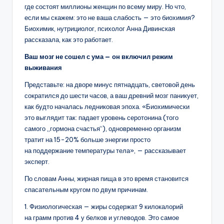
где состоят миллионы женщин по всему миру. Но что,
если мы скажем: это не ваша слабость — это биохимия?
Биохимик, нутрициолог, психолог Анна Дивинская
рассказала, как это работает.
Ваш мозг не сошел с ума — он включил режим
выживания
Представьте: на дворе минус пятнадцать, световой день
сократился до шести часов, а ваш древний мозг паникует,
как будто началась ледниковая эпоха. «Биохимически
это выглядит так: падает уровень серотонина (того
самого „гормона счастья“), одновременно организм
тратит на 15-20% больше энергии просто
на поддержание температуры тела», — рассказывает
эксперт.
По словам Анны, жирная пища в это время становится
спасательным кругом по двум причинам.
1. Физиологическая — жиры содержат 9 килокалорий
на грамм против 4 у белков и углеводов. Это самое