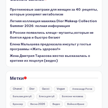
Протеиновые завтраки для женщин за 40: рецепты,
которые ускоряют метаболизм
Летняя коллекция макияжа Dior Makeup Collection
Summer 2026: полная информация
В России появились клещи-мутанты,которые не
боятся ядов и быстро бегают
Елена Малышева предсказала инсульт у гостьи
программы «Жить здорово!»
Жена Дмитрия Тарасова жестко высказалась о
критике их поцелуя (видео)
Метки
Chanel
Dior
Gucci
Vogue
Александр Рогов
Бальзам для губ
Блеск для губ
Болезни человека
Бронзер
Весна 2026
Видео
Война в Иране