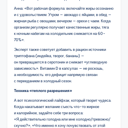
Анна: «Вот рабочая формула: включайте жиры осознанно
и с удовольствием. Утром — авокадо с яйцами, в обед —
жирная рыба с овощами, вечером — орехи с чаем. Когда
организм регулярно получает качественные жиры, тяга
к ночным набегам на холодильник снижается на 60-
70%».
Эксперт также советует добавить в рацион источники
триптофана (индейка, творог, бананы) —
он превращается в серотонин и снижает «углеводную
зависимость». Витамин D в капсулах — не роскошь,
а необходимость: его дефицит напрямую связан
с перееданием в холодный сезон.
Техника «теплого разрешения»
А вот психологический лайфхак, который творит чудеса.
Когда накатывает желание съесть что-то жирное
и калорийное, задайте себе три вопроса:
«Я действительно голодна или мне холодно/тревожно/
скучно?», «Что именно я хочу почувствовать от этой