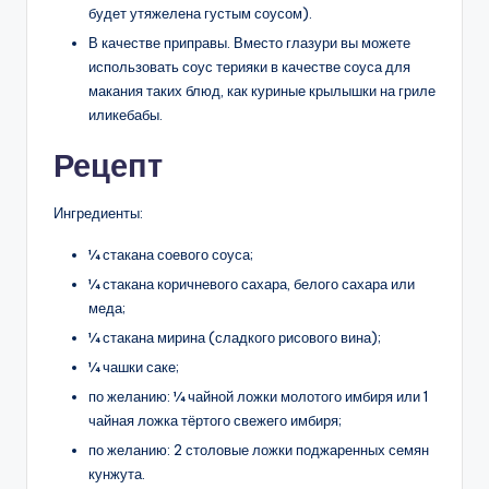
будет утяжелена густым соусом).
В качестве приправы. Вместо глазури вы можете
использовать соус терияки в качестве соуса для
макания таких блюд, как куриные крылышки на гриле
иликебабы.
Рецепт
Ингредиенты:
¼ стакана соевого соуса;
¼ стакана коричневого сахара, белого сахара или
меда;
¼ стакана мирина (сладкого рисового вина);
¼ чашки саке;
по желанию: ¼ чайной ложки молотого имбиря или 1
чайная ложка тёртого свежего имбиря;
по желанию: 2 столовые ложки поджаренных семян
кунжута.