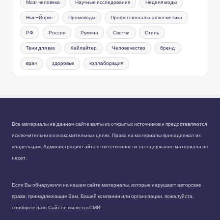
Мозг человека
Научные исследования
Неделя моды
Нью-Йорке
Промокоды
Профессиональная косметика
РФ
Россия
Румяна
Свотчи
Стиль
Тени для век
Хайлайтер
Человечество
бренд
врач
здоровье
коллаборация
Все материалы на данном сайте взяты из открытых источников и предоставляются
исключительно в ознакомительных целях. Права на материалы принадлежат их
владельцам. Администрация сайта ответственности за содержание материала не
несет.
Если Вы обнаружили на нашем сайте материалы, которые нарушают авторские
права, принадлежащие Вам, Вашей компании или организации, пожалуйста,
сообщите нам. Сайт не является СМИ!