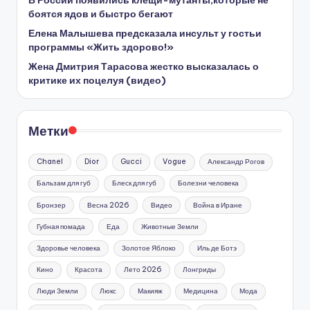
боятся ядов и быстро бегают
Елена Малышева предсказала инсульт у гостьи
программы «Жить здорово!»
Жена Дмитрия Тарасова жестко высказалась о
критике их поцелуя (видео)
Метки
Chanel
Dior
Gucci
Vogue
Александр Рогов
Бальзам для губ
Блеск для губ
Болезни человека
Бронзер
Весна 2026
Видео
Война в Иране
Губная помада
Еда
Животные Земли
Здоровье человека
Золотое Яблоко
Иль де Ботэ
Кино
Красота
Лето 2026
Лонгриды
Люди Земли
Люкс
Макияж
Медицина
Мода