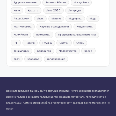
Здоровье человека
Золотое Яблоко
Иль де Ботэ
Кино
Красота
Лето 2026
Лонгриды
Люди Земли
Люкс
Макияж
Медицина
Мода
Мозг человека
Научные исследования
Неделя моды
Нью-Йорке
Промокоды
Профессиональная косметика
РФ
Россия
Румяна
Свотчи
Стиль
Тени для век
Хайлайтер
Человечество
бренд
врач
здоровье
коллаборация
Все материалы на данном сайте взяты из открытых источников и предоставляются
исключительно в ознакомительных целях. Права на материалы принадлежат их
владельцам. Администрация сайта ответственности за содержание материала не
несет.