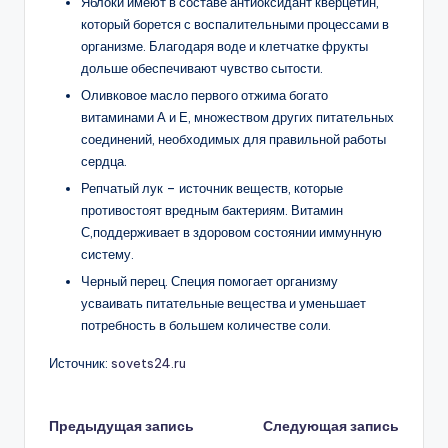
Яблоки имеют в составе антиоксидант кверцетин,
который борется с воспалительными процессами в
организме. Благодаря воде и клетчатке фрукты
дольше обеспечивают чувство сытости.
Оливковое масло первого отжима богато
витаминами А и Е, множеством других питательных
соединений, необходимых для правильной работы
сердца.
Репчатый лук – источник веществ, которые
противостоят вредным бактериям. Витамин
С,поддерживает в здоровом состоянии иммунную
систему.
Черный перец. Специя помогает организму
усваивать питательные вещества и уменьшает
потребность в большем количестве соли.
Источник:
sovets24.ru
Навигация
Предыдущая запись
Следующая запись