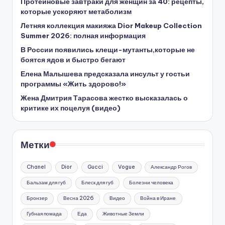
Протеиновые завтраки для женщин за 40: рецепты,
которые ускоряют метаболизм
Летняя коллекция макияжа Dior Makeup Collection
Summer 2026: полная информация
В России появились клещи-мутанты,которые не
боятся ядов и быстро бегают
Елена Малышева предсказала инсульт у гостьи
программы «Жить здорово!»
Жена Дмитрия Тарасова жестко высказалась о
критике их поцелуя (видео)
Метки
Chanel
Dior
Gucci
Vogue
Александр Рогов
Бальзам для губ
Блеск для губ
Болезни человека
Бронзер
Весна 2026
Видео
Война в Иране
Губная помада
Еда
Животные Земли