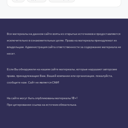
Все материалы на данном сайте взяты из открытых источников и предоставляются
исключительно в ознакомительных целях. Права на материалы принадлежат их
владельцам. Администрация сайта ответственности за содержание материала не
несет.
Если Вы обнаружили на нашем сайте материалы, которые нарушают авторские
права, принадлежащие Вам, Вашей компании или организации, пожалуйста,
сообщите нам. Сайт не является СМИ!
На сайте могут быть опубликованы материалы 18+!
При цитировании ссылка на источник обязательна.