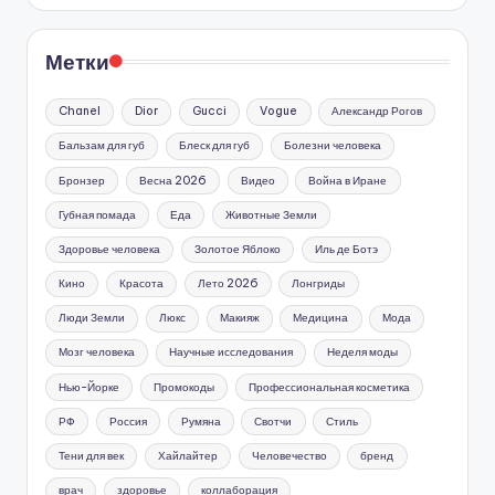
Метки
Chanel
Dior
Gucci
Vogue
Александр Рогов
Бальзам для губ
Блеск для губ
Болезни человека
Бронзер
Весна 2026
Видео
Война в Иране
Губная помада
Еда
Животные Земли
Здоровье человека
Золотое Яблоко
Иль де Ботэ
Кино
Красота
Лето 2026
Лонгриды
Люди Земли
Люкс
Макияж
Медицина
Мода
Мозг человека
Научные исследования
Неделя моды
Нью-Йорке
Промокоды
Профессиональная косметика
РФ
Россия
Румяна
Свотчи
Стиль
Тени для век
Хайлайтер
Человечество
бренд
врач
здоровье
коллаборация