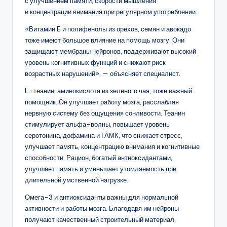
с улучшением памяти, скорости мышления
и концентрации внимания при регулярном употреблении.
«Витамин E и полифенолы из орехов, семян и авокадо
тоже имеют большое влияние на помощь мозгу. Они
защищают мембраны нейронов, поддерживают высокий
уровень когнитивных функций и снижают риск
возрастных нарушений», — объясняет специалист.
L-теанин, аминокислота из зеленого чая, тоже важный
помощник. Он улучшает работу мозга, расслабляя
нервную систему без ощущения сонливости. Теанин
стимулирует альфа-волны, повышает уровень
серотонина, дофамина и ГАМК, что снижает стресс,
улучшает память, концентрацию внимания и когнитивные
способности. Рацион, богатый антиоксидантами,
улучшает память и уменьшает утомляемость при
длительной умственной нагрузке.
Омега-3 и антиоксиданты важны для нормальной
активности и работы мозга. Благодаря им нейроны
получают качественный строительный материал,