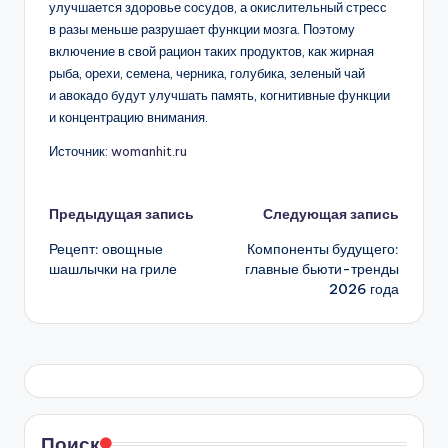
улучшается здоровье сосудов, а окислительный стресс
в разы меньше разрушает функции мозга. Поэтому
включение в свой рацион таких продуктов, как жирная
рыба, орехи, семена, черника, голубика, зеленый чай
и авокадо будут улучшать память, когнитивные функции
и концентрацию внимания.
Источник:
womanhit.ru
Навигация
Предыдущая запись
Следующая запись
Рецепт: овощные
Компоненты будущего:
записи
шашлычки на гриле
главные бьюти-тренды
2026 года
Поиск