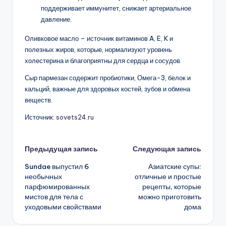
поддерживает иммунитет, снижает артериальное
давление.
Оливковое масло – источник витаминов A, E, K и
полезных жиров, которые, нормализуют уровень
холестерина и благоприятны для сердца и сосудов.
Сыр пармезан содержит пробиотики, Омега-3, белок и
кальций, важные для здоровых костей, зубов и обмена
веществ.
Источник:
sovets24.ru
Навигация
Предыдущая запись
Следующая запись
Sundae выпустил 6
Азиатские супы:
записи
необычных
отличные и простые
парфюмированных
рецепты, которые
мистов для тела с
можно приготовить
уходовыми свойствами
дома