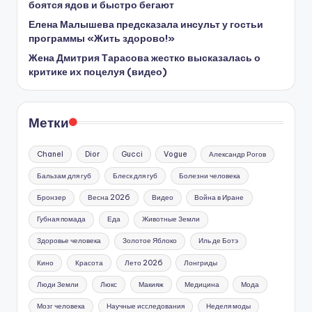
боятся ядов и быстро бегают
Елена Малышева предсказала инсульт у гостьи
программы «Жить здорово!»
Жена Дмитрия Тарасова жестко высказалась о
критике их поцелуя (видео)
Метки
Chanel
Dior
Gucci
Vogue
Александр Рогов
Бальзам для губ
Блеск для губ
Болезни человека
Бронзер
Весна 2026
Видео
Война в Иране
Губная помада
Еда
Животные Земли
Здоровье человека
Золотое Яблоко
Иль де Ботэ
Кино
Красота
Лето 2026
Лонгриды
Люди Земли
Люкс
Макияж
Медицина
Мода
Мозг человека
Научные исследования
Неделя моды