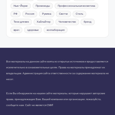
Нью-Йорке
Промокоды
Профессиональная косметика
РФ
Россия
Румяна
Свотчи
Стиль
Тени для век
Хайлайтер
Человечество
бренд
врач
здоровье
коллаборация
Все материалы на данном сайте взяты из открытых источников и предоставляются
исключительно в ознакомительных целях. Права на материалы принадлежат их
владельцам. Администрация сайта ответственности за содержание материала не
несет.
Если Вы обнаружили на нашем сайте материалы, которые нарушают авторские
права, принадлежащие Вам, Вашей компании или организации, пожалуйста,
сообщите нам. Сайт не является СМИ!