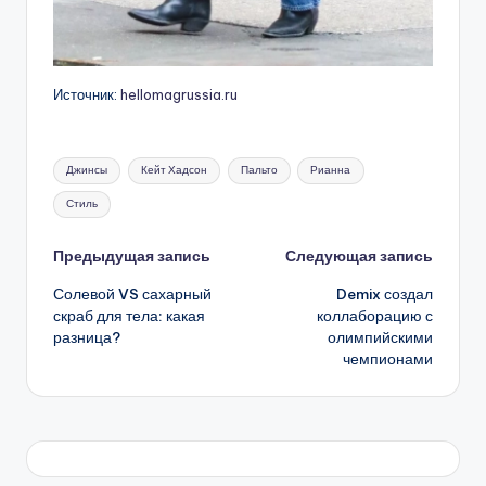
Источник:
hellomagrussia.ru
Метки:
Джинсы
Кейт Хадсон
Пальто
Рианна
Стиль
Навигация
Предыдущая запись
Следующая запись
Солевой VS сахарный
Demix создал
записи
скраб для тела: какая
коллаборацию с
разница?
олимпийскими
чемпионами