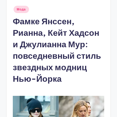
Опубликовано
Мода
в
Фамке Янссен,
Рианна, Кейт Хадсон
и Джулианна Мур:
повседневный стиль
звездных модниц
Нью-Йорка