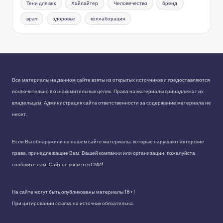
Тени для век
Хайлайтер
Человечество
бренд
врач
здоровье
коллаборация
Все материалы на данном сайте взяты из открытых источников и предоставляются
исключительно в ознакомительных целях. Права на материалы принадлежат их
владельцам. Администрация сайта ответственности за содержание материала не
несет.
Если Вы обнаружили на нашем сайте материалы, которые нарушают авторские
права, принадлежащие Вам, Вашей компании или организации, пожалуйста,
сообщите нам. Сайт не является СМИ!
На сайте могут быть опубликованы материалы 18+!
При цитировании ссылка на источник обязательна.