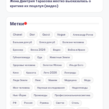
Жена Дмитрия Тарасова жестко высказалась о
критике их поцелуя (видео)
Метки
Chanel
Dior
Gucci
Vogue
Александр Рогов
Бальзам для губ
Блеск для губ
Болезни человека
Бронзер
Весна 2026
Видео
Война в Иране
Губная помада
Еда
Животные Земли
Здоровье человека
Золотое Яблоко
Иль де Ботэ
Кино
Красота
Лето 2026
Лонгриды
Люди Земли
Люкс
Макияж
Медицина
Мода
Мозг человека
Научные исследования
Неделя моды
Нью-Йорке
Промокоды
Профессиональная косметика
РФ
Россия
Румяна
Свотчи
Стиль