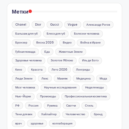
Метки
Chanel
Dior
Gucci
Vogue
Александр Рогов
Бальзам для губ
Блеск для губ
Болезни человека
Бронзер
Весна 2026
Видео
Война в Иране
Губная помада
Еда
Животные Земли
Здоровье человека
Золотое Яблоко
Иль де Ботэ
Кино
Красота
Лето 2026
Лонгриды
Люди Земли
Люкс
Макияж
Медицина
Мода
Мозг человека
Научные исследования
Неделя моды
Нью-Йорке
Промокоды
Профессиональная косметика
РФ
Россия
Румяна
Свотчи
Стиль
Тени для век
Хайлайтер
Человечество
бренд
врач
здоровье
коллаборация