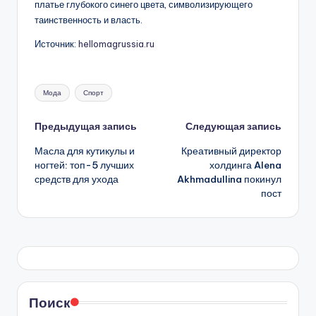
платье глубокого синего цвета, символизирующего
таинственность и власть.
Источник:
hellomagrussia.ru
Метки:
Мода
Спорт
Навигация
Предыдущая запись
Следующая запись
Масла для кутикулы и
Креативный директор
записи
ногтей: топ-5 лучших
холдинга Alena
средств для ухода
Akhmadullina покинул
пост
Поиск