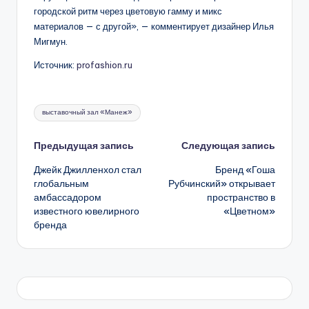
городской ритм через цветовую гамму и микс
материалов — с другой», — комментирует дизайнер Илья
Мигмун.
Источник:
profashion.ru
Метки:
выставочный зал «Манеж»
Навигация
Предыдущая запись
Следующая запись
Джейк Джилленхол стал
Бренд «Гоша
записи
глобальным
Рубчинский» открывает
амбассадором
пространство в
известного ювелирного
«Цветном»
бренда