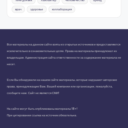
Тени для век
Хайлайтер
Человечество
бренд
врач
здоровье
коллаборация
Все материалы на данном сайте взяты из открытых источников и предоставляются
исключительно в ознакомительных целях. Права на материалы принадлежат их
владельцам. Администрация сайта ответственности за содержание материала не
несет.
Если Вы обнаружили на нашем сайте материалы, которые нарушают авторские
права, принадлежащие Вам, Вашей компании или организации, пожалуйста,
сообщите нам. Сайт не является СМИ!
На сайте могут быть опубликованы материалы 18+!
При цитировании ссылка на источник обязательна.