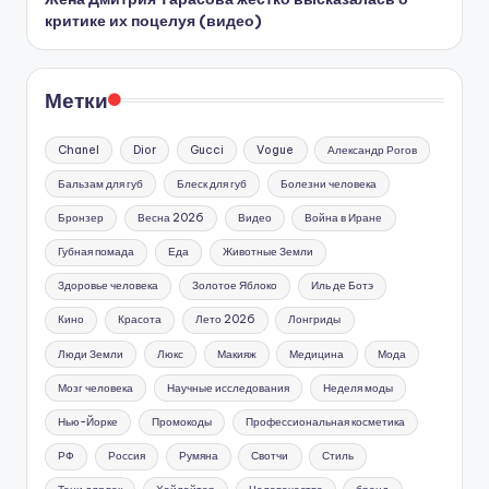
критике их поцелуя (видео)
Метки
Chanel
Dior
Gucci
Vogue
Александр Рогов
Бальзам для губ
Блеск для губ
Болезни человека
Бронзер
Весна 2026
Видео
Война в Иране
Губная помада
Еда
Животные Земли
Здоровье человека
Золотое Яблоко
Иль де Ботэ
Кино
Красота
Лето 2026
Лонгриды
Люди Земли
Люкс
Макияж
Медицина
Мода
Мозг человека
Научные исследования
Неделя моды
Нью-Йорке
Промокоды
Профессиональная косметика
РФ
Россия
Румяна
Свотчи
Стиль