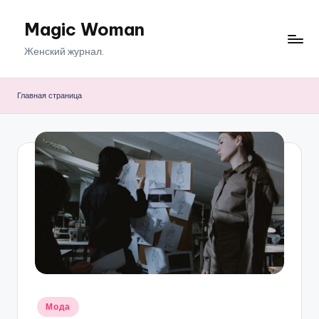
Magic Woman
Перейти
к
Женский журнал.
содержимому
Главная страница
Опубликовано
Мода
в