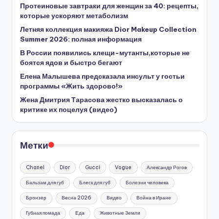
Протеиновые завтраки для женщин за 40: рецепты,
которые ускоряют метаболизм
Летняя коллекция макияжа Dior Makeup Collection
Summer 2026: полная информация
В России появились клещи-мутанты,которые не
боятся ядов и быстро бегают
Елена Малышева предсказала инсульт у гостьи
программы «Жить здорово!»
Жена Дмитрия Тарасова жестко высказалась о
критике их поцелуя (видео)
Метки
Chanel
Dior
Gucci
Vogue
Александр Рогов
Бальзам для губ
Блеск для губ
Болезни человека
Бронзер
Весна 2026
Видео
Война в Иране
Губная помада
Еда
Животные Земли