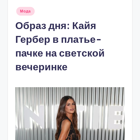
Опубликовано
Мода
в
Образ дня: Кайя
Гербер в платье-
пачке на светской
вечеринке