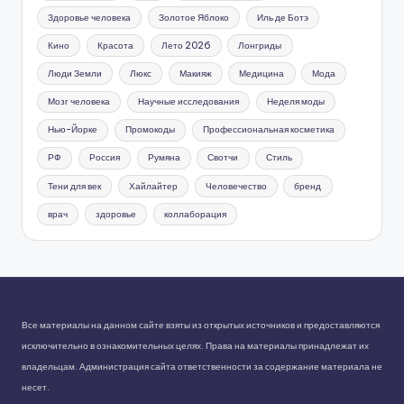
Здоровье человека
Золотое Яблоко
Иль де Ботэ
Кино
Красота
Лето 2026
Лонгриды
Люди Земли
Люкс
Макияж
Медицина
Мода
Мозг человека
Научные исследования
Неделя моды
Нью-Йорке
Промокоды
Профессиональная косметика
РФ
Россия
Румяна
Свотчи
Стиль
Тени для век
Хайлайтер
Человечество
бренд
врач
здоровье
коллаборация
Все материалы на данном сайте взяты из открытых источников и предоставляются
исключительно в ознакомительных целях. Права на материалы принадлежат их
владельцам. Администрация сайта ответственности за содержание материала не
несет.