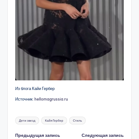
Из блога Кайи Гербер
Источник:
hellomagrussia.ru
Метки:
Дети звезд
Кайя Гербер
Стиль
Навигация
Предыдущая запись
Следующая запись