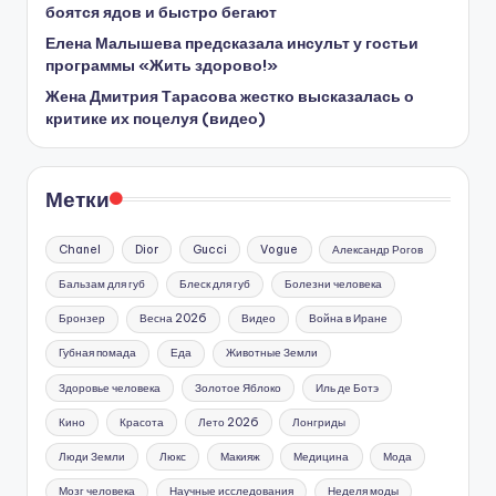
боятся ядов и быстро бегают
Елена Малышева предсказала инсульт у гостьи
программы «Жить здорово!»
Жена Дмитрия Тарасова жестко высказалась о
критике их поцелуя (видео)
Метки
Chanel
Dior
Gucci
Vogue
Александр Рогов
Бальзам для губ
Блеск для губ
Болезни человека
Бронзер
Весна 2026
Видео
Война в Иране
Губная помада
Еда
Животные Земли
Здоровье человека
Золотое Яблоко
Иль де Ботэ
Кино
Красота
Лето 2026
Лонгриды
Люди Земли
Люкс
Макияж
Медицина
Мода
Мозг человека
Научные исследования
Неделя моды