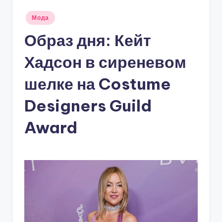
Опубликовано
Мода
в
Образ дня: Кейт
Хадсон в сиреневом
шелке на Costume
Designers Guild
Award