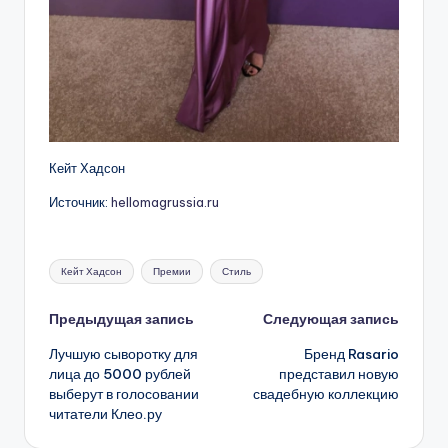
Кейт Хадсон
Источник:
hellomagrussia.ru
Метки:
Кейт Хадсон
Премии
Стиль
Навигация
Предыдущая запись
Следующая запись
Лучшую сыворотку для
Бренд Rasario
записи
лица до 5000 рублей
представил новую
выберут в голосовании
свадебную коллекцию
читатели Клео.ру