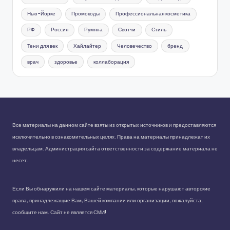
Нью-Йорке
Промокоды
Профессиональная косметика
РФ
Россия
Румяна
Свотчи
Стиль
Тени для век
Хайлайтер
Человечество
бренд
врач
здоровье
коллаборация
Все материалы на данном сайте взяты из открытых источников и предоставляются
исключительно в ознакомительных целях. Права на материалы принадлежат их
владельцам. Администрация сайта ответственности за содержание материала не
несет.
Если Вы обнаружили на нашем сайте материалы, которые нарушают авторские
права, принадлежащие Вам, Вашей компании или организации, пожалуйста,
сообщите нам. Сайт не является СМИ!