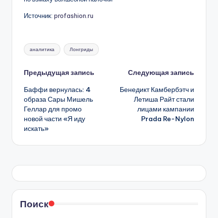
Источник:
profashion.ru
Метки:
аналитика
Лонгриды
Навигация
Предыдущая запись
Следующая запись
Баффи вернулась: 4
Бенедикт Камбербэтч и
записи
образа Сары Мишель
Летиша Райт стали
Геллар для промо
лицами кампании
новой части «Я иду
Prada Re-Nylon
искать»
Поиск