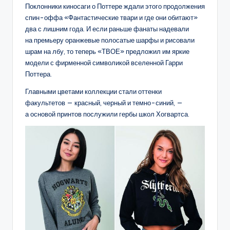
Поклонники киносаги о Поттере ждали этого продолжения
спин-оффа «Фантастические твари и где они обитают»
два с лишним года. И если раньше фанаты надевали
на премьеру оранжевые поло­сатые шарфы и рисовали
шрам на лбу, то теперь «ТВОЕ» предложил им яркие
модели с фирменной символикой вселен­ной Гарри
Поттера.
Главными цветами коллекции стали оттенки
факультетов — красный, черный и темно-синий, —
а основой принтов послужили гербы школ Хогвартса.