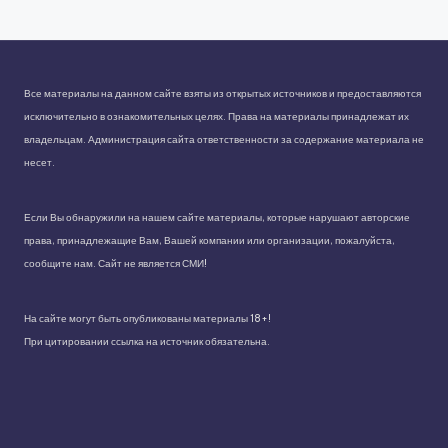
Все материалы на данном сайте взяты из открытых источников и предоставляются
исключительно в ознакомительных целях. Права на материалы принадлежат их
владельцам. Администрация сайта ответственности за содержание материала не
несет.
Если Вы обнаружили на нашем сайте материалы, которые нарушают авторские
права, принадлежащие Вам, Вашей компании или организации, пожалуйста,
сообщите нам. Сайт не является СМИ!
На сайте могут быть опубликованы материалы 18+!
При цитировании ссылка на источник обязательна.