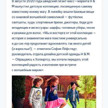
В августе 2020 года шведский гигант масс—маркета H &
M выпустил детскую коллекцию, посвященную самому
известному юному магу. В линейку вошли базовые вещи
со знаковой волшебной символикой — футболки,
свитшоты, худи, спортивные брюки, джоггеры, боди для
младенцев и аксессуары: шарфы, головные уборы, носки
и резинки для волос. «Мы в восторге от этой коллекции —
история о знаменитом маге поистине универсальна
и до сих пор продолжает вдохновлять так много детей
(и взрослых!), — отметила София Лёфстедт,
руководитель отдела дизайна детской одежды H & M.
— Обращаясь к Хогвартсу, мы хотели передать этой
коллекцией радость и волнение при встрече
с волшебным миром».