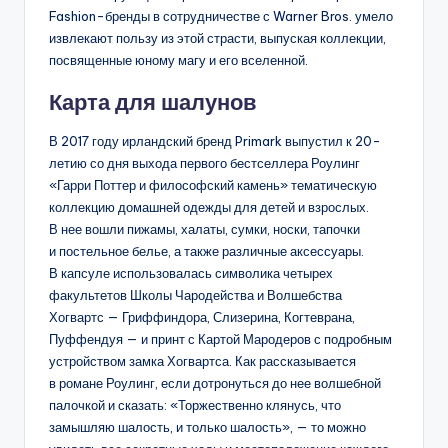
Fashion-бренды в сотрудничестве с Warner Bros. умело
извлекают пользу из этой страсти, выпуская коллекции,
посвященные юному магу и его вселенной.
Карта для шалунов
В 2017 году ирландский бренд Primark выпустил к 20-
летию со дня выхода первого бестселлера Роулинг
«Гарри Поттер и философский камень» тематическую
коллекцию домашней одежды для детей и взрослых.
В нее вошли пижамы, халаты, сумки, носки, тапочки
и постельное белье, а также различные аксессуары.
В капсуле использовалась символика четырех
факультетов Школы Чародейства и Волшебства
Хогвартс — Гриффиндора, Слизерина, Когтеврана,
Пуффендуя — и принт с Картой Маро­деров с подробным
устройством замка Хогвартса. Как рассказывается
в романе Роулинг, если дотронуться до нее вол­шебной
палочкой и сказать: «Торже­ственно клянусь, что
замышляю шалость, и только шалость», — то можно