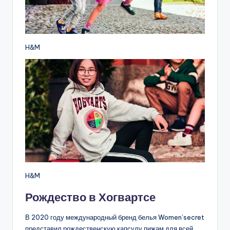
H&M
H&M
Рождество в Хогвартсе
В 2020 году международный бренд белья Women’secret
представил рождественскую капсулу пижам для всей