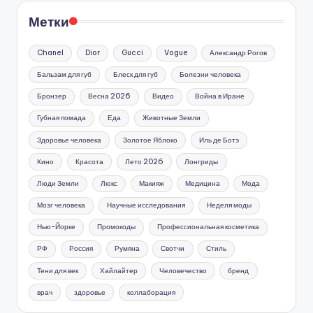
Метки
Chanel
Dior
Gucci
Vogue
Александр Рогов
Бальзам для губ
Блеск для губ
Болезни человека
Бронзер
Весна 2026
Видео
Война в Иране
Губная помада
Еда
Животные Земли
Здоровье человека
Золотое Яблоко
Иль де Ботэ
Кино
Красота
Лето 2026
Лонгриды
Люди Земли
Люкс
Макияж
Медицина
Мода
Мозг человека
Научные исследования
Неделя моды
Нью-Йорке
Промокоды
Профессиональная косметика
РФ
Россия
Румяна
Свотчи
Стиль
Тени для век
Хайлайтер
Человечество
бренд
врач
здоровье
коллаборация