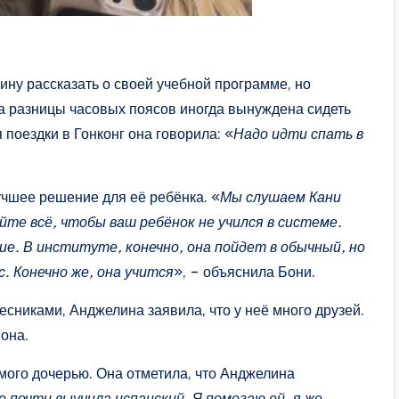
у рассказать о своей учебной программе, но
‑за разницы часовых поясов иногда вынуждена сидеть
 поездки в Гонконг она говорила: «
Надо идти спать в
.
учшее решение для её ребёнка. «
Мы слушаем Кани
йте всё, чтобы ваш ребёнок не учился в системе.
е. В институте, конечно, она пойдет в обычный, но
. Конечно же, она учится
», – объяснила Бони.
есниками, Анджелина заявила, что у неё много друзей.
 она.
мого дочерью. Она отметила, что Анджелина
е почти выучила испанский. Я помогаю ей, я же