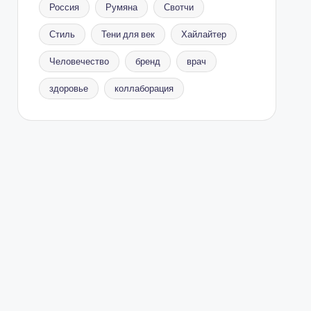
Россия
Румяна
Свотчи
Стиль
Тени для век
Хайлайтер
Человечество
бренд
врач
здоровье
коллаборация