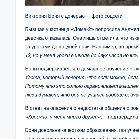
Виктория Боня с дочерью — фото соцсети
Бывшая участница «Дома‑2» попросила Анджелин
девочка отказалась. Она лишь отметила, что из
за уроками до поздней ночи. Например, во время
12, но у меня уроки в школе до двух часов ночи
»
Бони подчёркивает, что домашнее обучение – л
Уэста, который говорил, что если можно, дела
Потому что это сильно ограничивает мышлени
люди думают, что она не учится вообще сейчас
В ответ на опасения о недостатке общения с ров
«
Конечно, у меня много друзей
», – подтвердила
Бони довольна качеством образования, получае
значительно подтянула испанский язык. «
Она уж