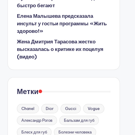
быстро бегают
Елена Малышева предсказала
инсульт у гостьи программы «Жить
здорово!»
Жена Дмитрия Тарасова жестко
высказалась о критике их поцелуя
(видео)
Метки
Chanel
Dior
Gucci
Vogue
Александр Рогов
Бальзам для губ
Блеск для губ
Болезни человека