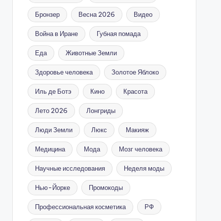
Бронзер
Весна 2026
Видео
Война в Иране
Губная помада
Еда
Животные Земли
Здоровье человека
Золотое Яблоко
Иль де Ботэ
Кино
Красота
Лето 2026
Лонгриды
Люди Земли
Люкс
Макияж
Медицина
Мода
Мозг человека
Научные исследования
Неделя моды
Нью-Йорке
Промокоды
Профессиональная косметика
РФ