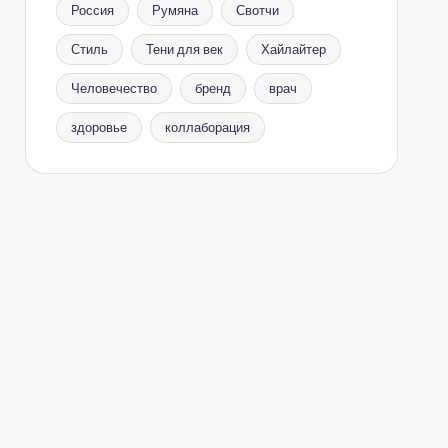
Россия
Румяна
Свотчи
Стиль
Тени для век
Хайлайтер
Человечество
бренд
врач
здоровье
коллаборация