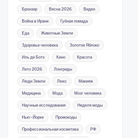
Бронзер
Весна 2026
Видео
Война в Иране
Губная помада
Еда
Животные Земли
Здоровье человека
Золотое Яблоко
Иль де Ботэ
Кино
Красота
Лето 2026
Лонгриды
Люди Земли
Люкс
Макияж
Медицина
Мода
Мозг человека
Научные исследования
Неделя моды
Нью-Йорке
Промокоды
Профессиональная косметика
РФ