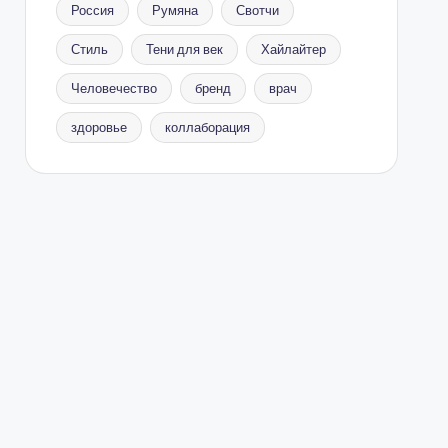
Россия
Румяна
Свотчи
Стиль
Тени для век
Хайлайтер
Человечество
бренд
врач
здоровье
коллаборация