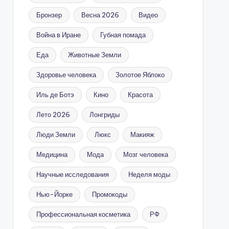
Бронзер
Весна 2026
Видео
Война в Иране
Губная помада
Еда
Животные Земли
Здоровье человека
Золотое Яблоко
Иль де Ботэ
Кино
Красота
Лето 2026
Лонгриды
Люди Земли
Люкс
Макияж
Медицина
Мода
Мозг человека
Научные исследования
Неделя моды
Нью-Йорке
Промокоды
Профессиональная косметика
РФ