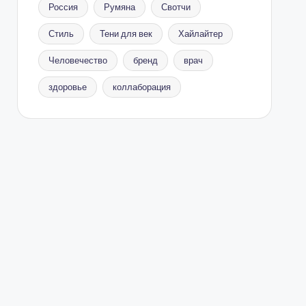
Россия
Румяна
Свотчи
Стиль
Тени для век
Хайлайтер
Человечество
бренд
врач
здоровье
коллаборация