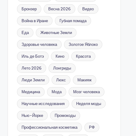
Бронзер
Весна 2026
Видео
Война в Иране
Губная помада
Еда
Животные Земли
Здоровье человека
Золотое Яблоко
Иль де Ботэ
Кино
Красота
Лето 2026
Лонгриды
Люди Земли
Люкс
Макияж
Медицина
Мода
Мозг человека
Научные исследования
Неделя моды
Нью-Йорке
Промокоды
Профессиональная косметика
РФ