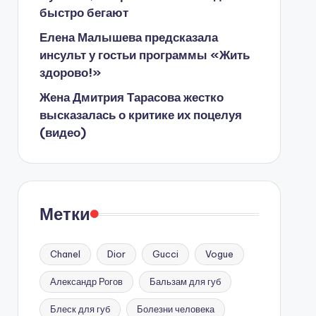
быстро бегают
Елена Малышева предсказала
инсульт у гостьи программы «Жить
здорово!»
Жена Дмитрия Тарасова жестко
высказалась о критике их поцелуя
(видео)
Метки
Chanel
Dior
Gucci
Vogue
Александр Рогов
Бальзам для губ
Блеск для губ
Болезни человека