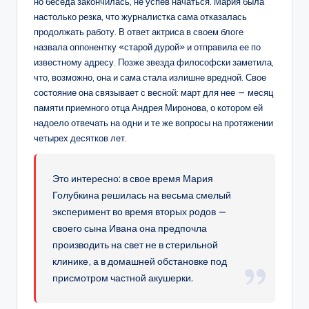
но беседа закончилась, не успев начаться. Мария была
настолько резка, что журналистка сама отказалась
продолжать работу. В ответ актриса в своем блоге
назвала оппонентку «старой дурой» и отправила ее по
известному адресу. Позже звезда философски заметила,
что, возможно, она и сама стала излишне вредной. Свое
состояние она связывает с весной: март для нее — месяц
памяти приемного отца Андрея Миронова, о котором ей
надоело отвечать на одни и те же вопросы на протяжении
четырех десятков лет.
Это интересно: в свое время Мария
Голубкина решилась на весьма смелый
эксперимент во время вторых родов —
своего сына Ивана она предпочла
производить на свет не в стерильной
клинике, а в домашней обстановке под
присмотром частной акушерки.