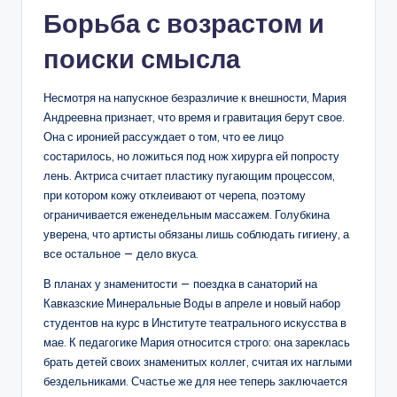
Борьба с возрастом и
поиски смысла
Несмотря на напускное безразличие к внешности, Мария
Андреевна признает, что время и гравитация берут свое.
Она с иронией рассуждает о том, что ее лицо
состарилось, но ложиться под нож хирурга ей попросту
лень. Актриса считает пластику пугающим процессом,
при котором кожу отклеивают от черепа, поэтому
ограничивается еженедельным массажем. Голубкина
уверена, что артисты обязаны лишь соблюдать гигиену, а
все остальное — дело вкуса.
В планах у знаменитости — поездка в санаторий на
Кавказские Минеральные Воды в апреле и новый набор
студентов на курс в Институте театрального искусства в
мае. К педагогике Мария относится строго: она зареклась
брать детей своих знаменитых коллег, считая их наглыми
бездельниками. Счастье же для нее теперь заключается