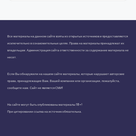
Все материалы на данном сайте взяты из открытых источников и предоставляются
исключительно в ознакомительных целях. Права на материалы принадлежат их
владельцам. Администрация сайта ответственности за содержание материала не
несет.
Если Вы обнаружили на нашем сайте материалы, которые нарушают авторские
права, принадлежащие Вам, Вашей компании или организации, пожалуйста,
сообщите нам. Сайт не является СМИ!
На сайте могут быть опубликованы материалы 18+!
При цитировании ссылка на источник обязательна.