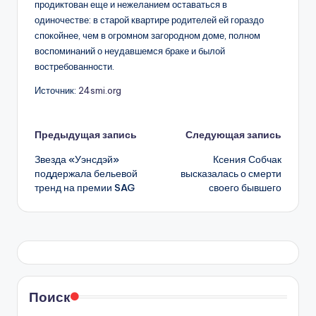
продиктован еще и нежеланием оставаться в
одиночестве: в старой квартире родителей ей гораздо
спокойнее, чем в огромном загородном доме, полном
воспоминаний о неудавшемся браке и былой
востребованности.
Источник:
24smi.org
Навигация
Предыдущая запись
Следующая запись
Звезда «Уэнсдэй»
Ксения Собчак
записи
поддержала бельевой
высказалась о смерти
тренд на премии SAG
своего бывшего
Поиск